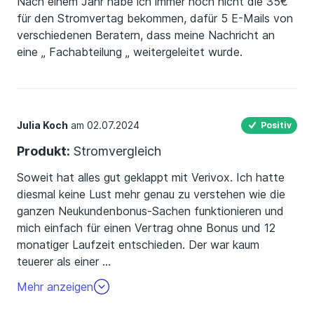
Nach einem Jahr habe ich immer noch nicht die 35€
für den Stromvertag bekommen, dafür 5 E-Mails von
verschiedenen Beratern, dass meine Nachricht an
eine „ Fachabteilung „ weitergeleitet wurde.
Julia Koch
am 02.07.2024
Positiv
Produkt:
Stromvergleich
Soweit hat alles gut geklappt mit Verivox. Ich hatte
diesmal keine Lust mehr genau zu verstehen wie die
ganzen Neukundenbonus-Sachen funktionieren und
mich einfach für einen Vertrag ohne Bonus und 12
monatiger Laufzeit entschieden. Der war kaum
teuerer als einer
…
mit diesen großen Bonuswerten wo ich nicht weiss,
Mehr anzeigen
wann ich das Geld kriege. Wechsel und Kündigung war
problemlos und hat gut geklappt.