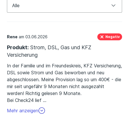
Gaspreisvergleich
Alle
Hausratversicherung Vergleich
Alle
Internet Vergleich
positiv (2)
Rene
am 03.06.2026
Negativ
Kfz-Versicherung Vergleich
neutral (0)
Produkt:
Strom, DSL, Gas und KFZ
Kreditvergleich
negativ (4)
Versicherung
Rechtsschutzversicherung Vergleich
In der Familie und im Freundeskreis, KFZ Versicherung,
DSL sowie Strom und Gas beworben und neu
Stromvergleich
abgeschlossen. Meine Provision lag so um 400€ - die
Wohngebäudeversicherung Vergleich
mir seit ungefähr 9 Monaten nicht ausgezahlt
werden! Richtig gelesen 9 Monate.
Bei Check24 lief
…
das alles anders. Nach 2 Monaten kam das Geld.
Mehr anzeigen
Verivox ist für Eigenwerbung meiner Erfahrung nach
nicht zu empfehlen!