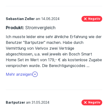
Sebastian Zeller
am 14.06.2024
Negativ
Produkt:
Stromvergleich
Ich musste leider eine sehr ähnliche Erfahrung wie der
Benutzer "Bartputzer" machen. Habe durch
Vermittlung von Verivox zwei Verträge
abgeschlossen, u.a. weil jeweils ein Bosch Smart
Home Set im Wert von 179,- € als kostenlose Zugabe
versprochen wurde. Die Berechtigungscodes
…
für den Bezug der Sets, die mir laut Verivox per Email
Mehr anzeigen
zugesandt werden sollten, habe ich nie erahlten.
Mehrere Rückfragen per Email und Telefon blieben
ergebnislos. Es wurde immer behauptet, die
Angelegenheit wurde an die Fachabteilung
übergeben, die sich zeitnah bei mir melden sollte.
Bartputzer
am 31.05.2024
Negativ
Doch es passierte nie etwas und der Zeitraum, in dem