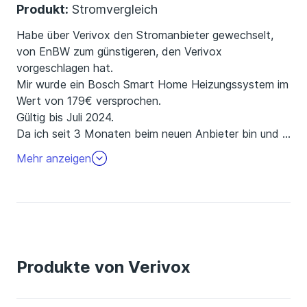
Produkt:
Stromvergleich
die Einlösung der Codes möglich wäre, ist nun
beinahe verstrichen.
Habe über Verivox den Stromanbieter gewechselt,
von EnBW zum günstigeren, den Verivox
vorgeschlagen hat.
Mir wurde ein Bosch Smart Home Heizungssystem im
Wert von 179€ versprochen.
Gültig bis Juli 2024.
Da ich seit 3 Monaten beim neuen Anbieter bin und
…
von Verivox keinen Code zum Einlösen des Gutschein
Mehr anzeigen
erhalten habe, kontaktierte ich den Support.
Mir wurde per Email ein Code übermittelt, den ich auf
der Bosch Aktionsseite einlösen sollte.
Die Ernüchterung kam auf der Bosch Seite.....dieser
Code wurde bereits eingelöst.
Also zurück zu Verivox.....Email und Telefon.
Produkte von Verivox
Wir geben das weiter an die Abteilung.
Die Frechheit war die Zusendung von Verivox eines
neuen Codes in dem das Codefeld komplett leer, also