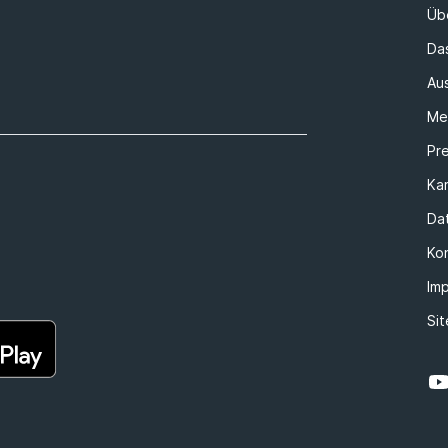
Üb
Da
Au
Me
Pr
Kar
Da
Ko
Im
Si