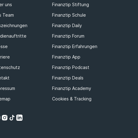
er uns
Finanztip Stiftung
s Team
Finanztip Schule
szeichnungen
Finanztip Daily
dienauftritte
Finanztip Forum
esse
Finanztip Erfahrungen
riere
Finanztip App
tenschutz
Finanztip Podcast
ntakt
Finanztip Deals
pressum
Finanztip Academy
temap
Cookies & Tracking