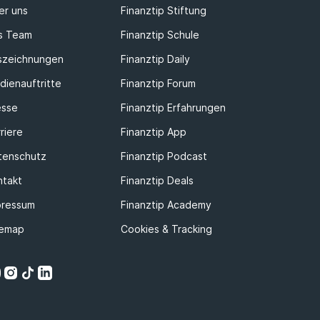
er uns
Finanztip Stiftung
s Team
Finanztip Schule
szeichnungen
Finanztip Daily
dienauftritte
Finanztip Forum
esse
Finanztip Erfahrungen
riere
Finanztip App
tenschutz
Finanztip Podcast
ntakt
Finanztip Deals
pressum
Finanztip Academy
temap
Cookies & Tracking