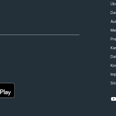
Üb
Da
Au
Me
Pr
Kar
Da
Ko
Im
Si