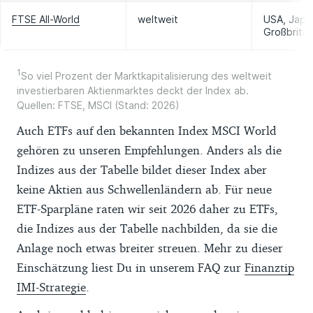
Zehntel Prozent der Anlagesumme
Bedürfnissen passt. Alle Empfehlungen
FTSE All-World
weltweit
USA, Japa
ausmachen.
erfolgen redaktionell unabhängig.
Großbritan
Mehr Details zu den Vorteilen und der
Die Auswahl der ETFs erhebt keinen
Funktionsweise von Indexfonds liest Du im
1
Anspruch auf einen vollständigen
So viel Prozent der Marktkapitalisierung des weltweit
investierbaren Aktienmarktes deckt der Index ab.
Ratgeber zu
ETFs
.
Marktüberblick. Wir nennen nur ETFs, die
Quellen: FTSE, MSCI (Stand: 2026)
(1) Stand Mai 2026 an der Referenzbörse
Auch ETFs auf den bekannten Index MSCI World
Xetra gehandelt werden, (2) zum Stichtag
gehören zu unseren Empfehlungen. Anders als die
31.12.2025 mindestens fünf Jahre
Indizes aus der Tabelle bildet dieser Index aber
existieren, (3) ein Fondsvolumen von
keine Aktien aus Schwellenländern ab. Für neue
wenigstens 100 Millionen Euro haben, (4)
ETF-Sparpläne raten wir seit 2026 daher zu ETFs,
nicht währungsbesichert sind, (5) deren
die Indizes aus der Tabelle nachbilden, da sie die
deutschsprachige Anlegerinformationen
Anlage noch etwas breiter streuen. Mehr zu dieser
online verfügbar sind und (6) die einen von
Einschätzung liest Du in unserem FAQ zur
Finanztip
uns empfohlenen Index abbilden. Wir
IMI-Strategie
.
berücksichtigen zudem nur Depots, die zu
unseren Empfehlungen für