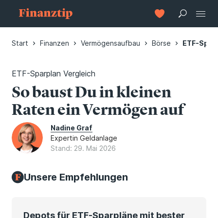
Start
Finanzen
Vermögensaufbau
Börse
ETF-Sparp
ETF-Sparplan Vergleich
So baust Du in kleinen
Raten ein Vermögen auf
Nadine Graf
Expertin Geldanlage
Stand: 29. Mai 2026
Unsere Empfehlungen
Depots für ETF-Sparpläne mit bester