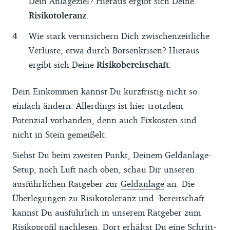
Dein Anlageziel? Hieraus ergibt sich Deine
Sobald Dein Notgroschen aufgefüllt ist,
Risikotoleranz
.
kann der Sparanteil in Deinen
Wie stark verunsichern Dich zwischenzeitliche
Vermögensaufbau fließen. Eine mögliche
Verluste, etwa durch Börsenkrisen? Hieraus
Aufteilung ist dann 15-5, das heißt 15
ergibt sich Deine
Risikobereitschaft
.
Prozent Deines Nettoeinkommens gehen in
den ETF-Sparplan und fünf Prozent fließen
Dein Einkommen kannst Du kurzfristig nicht so
auf Dein
Tagesgeldkonto
.
einfach ändern. Allerdings ist hier trotzdem
In Euro ausgedrückt: Bei 2.500 Euro
Potenzial vorhanden, denn auch Fixkosten sind
Nettogehalt verwendest Du 1.250 Euro für
nicht in Stein gemeißelt.
Miete, Supermarkteinkäufe und Co., 750
Siehst Du beim zweiten Punkt, Deinem Geldanlage-
Euro für Deine Freizeit, 375 Euro für den
Setup, noch Luft nach oben, schau Dir unseren
ETF-Sparplan und 125 Euro fürs Sparen auf
ausführlichen Ratgeber zur
Geldanlage
an. Die
dem Tagesgeldkonto.
Überlegungen zu Risikotoleranz und -bereitschaft
Diese Aufteilung kann Dir als
grobe
kannst Du ausführlich in unserem Ratgeber zum
Orientierung
dienen. Du kannst und sollst
Risikoprofil
nachlesen. Dort erhältst Du eine Schritt-