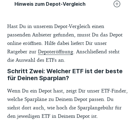
Hinweis zum Depot-Vergleich
Der Finanztip-Depot-Vergleich basiert auf
Hast Du in unserem Depot-Vergleich einen
Daten von Banken, die wir selbst über die
passenden Anbieter gefunden, musst Du das Depot
Websites der Anbieter, Preis- und
online eröffnen. Hilfe dabei liefert Dir unser
Leistungsverzeichnisse und Abfragen bei
Ratgeber zur
Depoteröffnung
. Anschließend steht
den Anbietern gesammelt haben. Die Daten
die Auswahl des ETFs an.
werden von uns monatlich kontrolliert und
aktualisiert. Wir übernehmen keine Gewähr
Schritt Zwei: Welcher ETF ist der beste
für Deinen Sparplan?
und Haftung für die Richtigkeit und
Aktualität der hier bereitgestellten
Wenn Du ein Depot hast, zeigt Dir unser ETF-Finder,
Informationen.
welche Sparpläne zu Deinem Depot passen. Du
Die Reihenfolge der Depots in der Tabelle
siehst dort auch, wie hoch die Sparplangebühr für
wird durch ein Scoring vorgegeben, Du
den jeweiligen ETF in Deinem Depot ist.
hast die Wahl zwischen der Bewertung von
Preis-Leistung, Kosten und Leistung. Beim