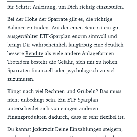
sie an Deine persönlichen Gegebenheiten
für-Schritt-Anleitung, um Dich richtig einzustufen.
anpassen. Eine junge Beamtin mit großem
Bei der Höhe der Sparrate gilt es, die richtige
Sparkonto und sehr entspanntem
Balance zu finden. Auf der einen Seite ist ein gut
Verhältnis zu
Risiken
kann eine höhere ETF-
ausgewählter ETF-Sparplan enorm sinnvoll und
Sparrate wählen. Ein älterer
bringt Dir wahrscheinlich langfristig eine deutlich
Selbstständiger, eher ängstlich und ohne
bessere
Rendite
als viele andere Anlageformen.
Reserven, sollte zuerst seinen Notgroschen
Trotzdem besteht die Gefahr, sich mit zu hohen
und Sicherheitsbaustein auffüllen. Er dürfte
Sparraten finanziell oder psychologisch zu viel
dafür mit einer kleineren Sparrate besser
zuzumuten.
fahren.
Klingt nach viel Rechnen und Grübeln? Das muss
nicht unbedingt sein. Ein ETF-Sparplan
unterscheidet sich von einigen anderen
Finanzprodukten dadurch, dass er sehr flexibel ist.
Du kannst
jederzeit
Deine Einzahlungen steigern,