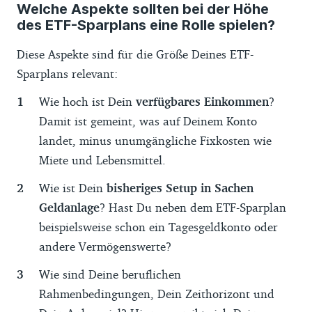
Welche Aspekte sollten bei der Höhe
Deine Sparquote. 50 Prozent Deines
des ETF-Sparplans eine Rolle spielen?
Nettoeinkommens fließen – nach der Regel
– in Deinen Lebensunterhalt, sind also für
Diese Aspekte sind für die Größe Deines ETF-
Miete
und andere notwendige laufende
Sparplans relevant:
Kosten. 30 Prozent sind für Freizeit und
Wie hoch ist Dein
verfügbares Einkommen
?
Spaß gedacht, auch für den nächsten
Damit ist gemeint, was auf Deinem Konto
Urlaub
.
landet, minus unumgängliche Fixkosten wie
20 Prozent können in dieser Aufteilung
Miete und Lebensmittel.
gespart werden. Allererste Aufgabe ist
Wie ist Dein
bisheriges Setup in Sachen
dann, den Notgroschen beiseitezulegen,
Geldanlage
? Hast Du neben dem ETF-Sparplan
also Dein Polster für unerwartete
beispielsweise schon ein Tagesgeldkonto oder
Ausgaben. Der Notgroschen sollte drei bis
andere Vermögenswerte?
sechs volle Nettogehälter umfassen und
Wie sind Deine beruflichen
gehört auf ein gut
verzinstes
Rahmenbedingungen, Dein Zeithorizont und
Tagesgeldkonto
.