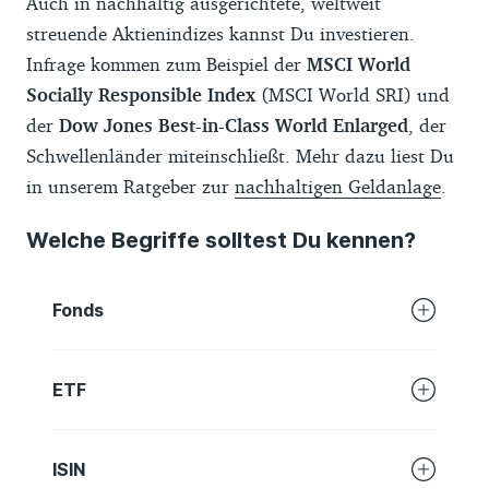
Auch in nachhaltig ausgerichtete, weltweit
Wertpapierdepots gehöre.
streuende Aktienindizes kannst Du investieren.
Infrage kommen zum Beispiel der
MSCI World
Socially Responsible Index
(MSCI World SRI) und
der
Dow Jones Best-in-Class World Enlarged
, der
Schwellenländer miteinschließt. Mehr dazu liest Du
in unserem Ratgeber zur
nachhaltigen Geldanlage
.
Welche Begriffe solltest Du kennen?
Fonds
Es geht um ein Wertpapier, in dem viele
ETF
weitere Wertpapiere stecken. Du kaufst
also beispielsweise nicht ein paar Aktien
Ein ETF (Exchange traded fund) ist eine
von Nvidia, BMW oder Sony, sondern einen
ISIN
Spezialform eines Fonds. ETFs folgen häufig
Anteil eines Fonds, der mit dem