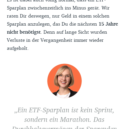
neue Entscheidung triffst. Welche Depots
Sparplan zwischenzeitlich ins Minus gerät. Wir
Finanztip empfiehlt, siehst Du in
unserem
raten Dir deswegen, nur Geld in einem solchen
Depotvergleich
weiter oben in diesem
Sparplan anzulegen, das Du die nächsten
15 Jahre
Ratgeber.
nicht benötigst
. Denn auf lange Sicht wurden
Verluste in der Vergangenheit immer wieder
aufgeholt.
Ein ETF-Sparplan ist kein Sprint,
sondern ein Marathon. Das
Durchhaltevermögen der Sparenden