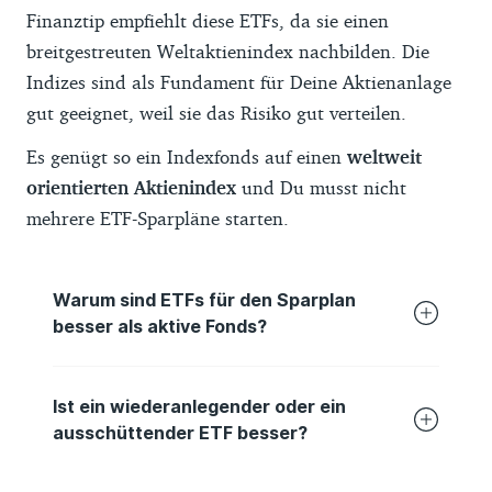
Abzug der deutschen Abgeltungssteuer
gesammelt haben. Daraus haben wir
Finanztip empfiehlt diese ETFs, da sie einen
gibt, (6) es keine Mindesteinlage gibt und
vergleichbare Kennzahlen wie eine
breitgestreuten Weltaktienindex nachbilden. Die
(7) der Markteintritt nicht weniger als drei
durchschnittliche Fünf-Jahresrendite
Indizes sind als Fundament für Deine Aktienanlage
Monate her ist.
berechnet. Grundlage der Berechnungen
gut geeignet, weil sie das Risiko gut verteilen.
war der monatliche Net-Asset-Value der
Es genügt so ein Indexfonds auf einen
weltweit
jeweiligen ETFs. War dieser in US-Dollar
orientierten Aktienindex
und Du musst nicht
angegeben, haben wir zur Umrechnung die
mehrere ETF-Sparpläne starten.
offiziellen Wechselkurse der EZB
verwendet.
Warum sind ETFs für den Sparplan
Die von den Depotanbietern erhobenen
besser als aktive Fonds?
Gebühren für Einmalkäufe und Sparpläne
haben wir bei den Anbietern erfragt. Sie
Finanztip zieht die sogenannten passiv
werden regelmäßig aktualisiert. Eine
Ist ein wiederanlegender oder ein
investierenden, börsengehandelten
Gewähr für die Richtigkeit und Aktualität
ausschüttender ETF besser?
Indexfonds (ETFs) den aktiv verwalteten
können wir nicht übernehmen.
Aktienfonds und -ETFs vor. Denn solche
Für den Vermögensaufbau im Sparplan ist