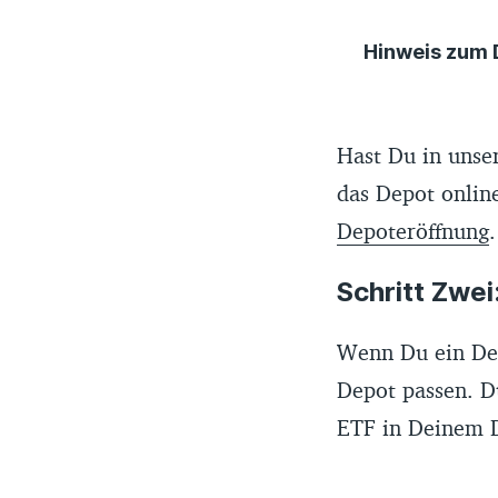
Hinweis zum 
Der Finanztip-
die Websites d
Hast Du in unse
Anbietern ges
das Depot online
aktualisiert. 
Depoteröffnung
Aktualität der 
Schritt Zwei
Die Reihenfolg
hast die Wahl
Wenn Du ein Dep
Beim Scoring s
Depot passen. Du
Verwahrgebühr
ETF in Deinem D
Finanztip empf
auf dazugehöri