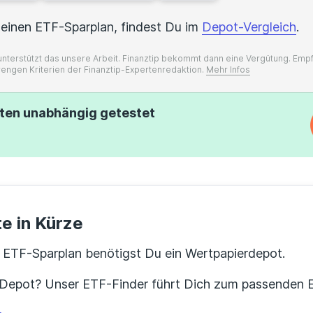
einen ETF-Sparplan, findest Du im
Depot-Vergleich
.
, unterstützt das unsere Arbeit. Finanztip bekommt dann eine Vergütung. Em
rengen Kriterien der Finanztip-Expertenredaktion.
Mehr Infos
rten unabhängig getestet
e in Kürze
n ETF-Sparplan benötigst Du ein Wertpapierdepot.
n Depot? Unser ETF-Finder führt Dich zum passenden E