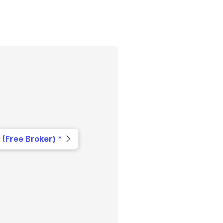
Erfahrungsportal
Expertengespräche
Academy
Finanzcoach
Über uns
l (Free Broker)