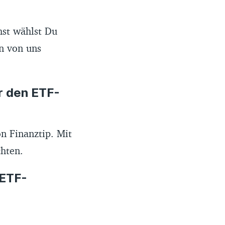
hst wählst Du
n von uns
ür den ETF-
n Finanztip. Mit
chten.
 ETF-