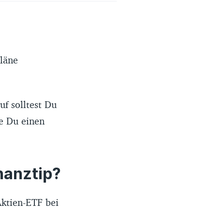
läne
f solltest Du
ie Du einen
nanztip?
Aktien-ETF bei