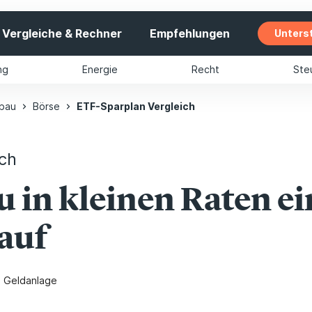
Vergleiche & Rechner
Empfehlungen
Unters
ng
Energie
Recht
Ste
bau
Börse
ETF-Sparplan Vergleich
ich
u in kleinen Raten ei
auf
n Geldanlage