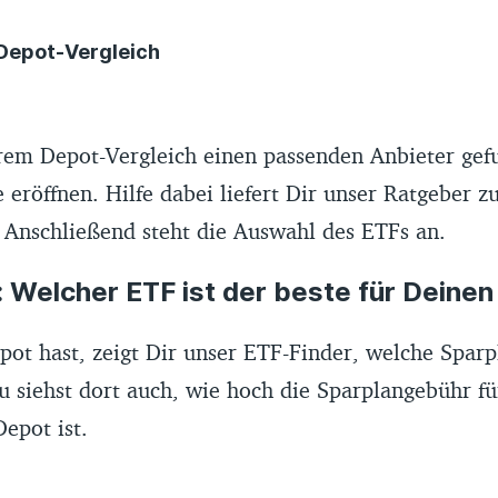
Depot-Vergleich
Depot-Vergleich basiert auf Daten von Banken, die wir
er Anbieter, Preis- und Leistungsverzeichnisse und Ab
rem Depot-Vergleich einen passenden Anbieter gef
ammelt haben. Die Daten werden von uns monatlich kon
 eröffnen. Hilfe dabei liefert Dir unser Ratgeber z
Wir übernehmen keine Gewähr und Haftung für die Richt
. Anschließend steht die Auswahl des ETFs an.
hier bereitgestellten Informationen.
: Welcher ETF ist der beste für Deine
e der Depots in der Tabelle wird durch ein Scoring v
 zwischen der Bewertung von Preis-Leistung, Kosten u
ot hast, zeigt Dir unser ETF-Finder, welche Spar
pielen zum Beispiel folgende Konditionen eine Rolle:
 siehst dort auch, wie hoch die Sparplangebühr fü
en, Ordergebühren, Anzahl von Handelsplätzen, Ange
epot ist.
ohlenen ETFs, Sparplanfunktion, Steuerinformationen
gen Konten. Alle Empfehlungen erfolgen redaktionell 