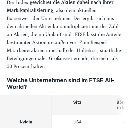
Der Index
gewichtet die Aktien dabei nach ihrer
Gebühren für Einmalkäufe und Sparpläne
Marktkapitalisierung
, also dem aktuellen
haben wir bei den Anbietern erfragt. Sie
Börsenwert der Unternehmen. Der ergibt sich aus
werden regelmäßig aktualisiert. Eine
dem aktuellen Aktienkurs multipliziert mit der Zahl
Gewähr für die Richtigkeit und Aktualität
an Aktien, die im Umlauf sind. FTSE lässt die Anteile
können wir nicht übernehmen.
bestimmter Aktionäre außen vor: Zum Beispiel
Mitarbeiteraktien innerhalb der Haltefrist, staatliche
Die Reihenfolge der ETFs im Finder erfolgt
Beteiligungen oder Großinvestierende, die mehr als
standardmäßig nach der Marktabdeckung.
30 Prozent halten.
Diese drückt aus, wie viel Prozent des
weltweiten investierbaren Aktienmarkts
Welche Unternehmen sind im FTSE All-
der zugrundeliegende Index des ETF
World?
abbildet. Für die Berechnung haben wir die
Maktkapitaliserung des Index mit der des
Sitz
Börs
MSCI ACWI + Frontier Markets All Cap
in Mr
Index verglichen. Ist diese gleich, wird die
Nvidia
USA
4.
Reihenfolge standardmäßig durch (1) die