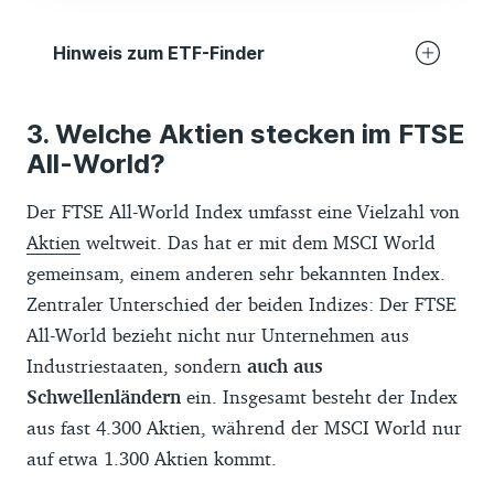
Merkur Privatbank
Hinweis zum ETF-Finder
Comdirect Pure
Der Finanztip-ETF-Finder basiert auf Daten
Anderer Broker
Welche Aktien stecken im FTSE
von ETF-Anbietern, die wir selbst über
All-World?
Ich habe noch kein Depot
deren Websites und Anlegerinformationen
gesammelt haben. Daraus haben wir
Der FTSE All-World Index umfasst eine Vielzahl von
vergleichbare Kennzahlen wie eine
Aktien
weltweit. Das hat er mit dem MSCI World
durchschnittliche Fünf-Jahresrendite
gemeinsam, einem anderen sehr bekannten Index.
berechnet. Grundlage der Berechnungen
Zentraler Unterschied der beiden Indizes: Der FTSE
war der monatliche Net-Asset-Value der
All-World bezieht nicht nur Unternehmen aus
jeweiligen ETFs. War dieser in US-Dollar
Industriestaaten, sondern
auch aus
angegeben, haben wir zur Umrechnung die
Schwellenländern
ein. Insgesamt besteht der Index
offiziellen Wechselkurse der EZB
aus fast 4.300 Aktien, während der MSCI World nur
verwendet.
auf etwa 1.300 Aktien kommt.
Die von den Depotanbietern erhobenen