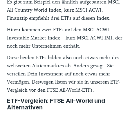
Vermögensverwalter gehört damit den
Es gibt zum Beispiel den ähnlich aufgebauten
MSCI
die ausgezahlten Erträge selbst wieder
Investoren der amerikanischen Vanguard-
All Country World Index
, kurz MSCI ACWI.
anlegen. Mehr zum Unterschied zwischen
Fonds. Erträge fließen also in das
Finanztip empfiehlt drei ETFs auf diesen Index.
ausschüttenden und wiederanlegenden
Fondsvermögen und kommen so den
Hinzu kommen zwei ETFs auf den MSCI ACWI
ETFs liest Du im Ratgeber
thesaurierende
Anlegenden zugute. Das äußert sich in
Investable Market Index – kurz MSCI ACWI IMI, der
Fonds
.
geringen Fondsgebühren. Europäische
noch mehr Unternehmen enthält.
Beide empfohlenen ETFs setzen auf eine
Anlegende profitieren davon aber nicht
Diese beiden ETFs bilden also noch etwas mehr des
physische Nachbildung des Index. Das
direkt. Denn die europäischen ETFs
weltweiten Aktienmarktes ab. Anders gesagt: Sie
bedeutet, dass sie das Geld direkt in die
gehören einem europäischen
verteilen Dein Investment auf noch etwas mehr
Aktien des Index investieren.
Tochterunternehmen, welches keine
Vermögen. Deswegen listen wir sie in unserem ETF-
Genossenschaft ist. Vanguard betont
Vergleich vor den FTSE All-World-ETFs.
allerdings, dass der
Genossenschaftsgedanke auch in Europa
ETF-Vergleich: FTSE All-World und
Alternativen
umgesetzt wird und die Kosten der Fonds
möglichst gering gehalten werden.