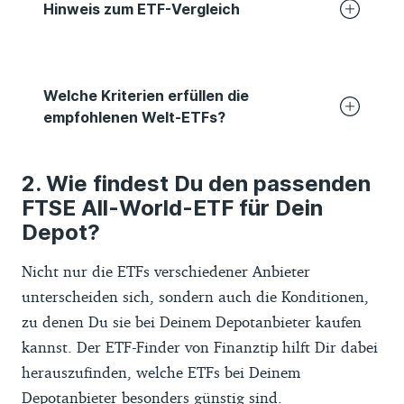
Hinweis zum ETF-Vergleich
Der Finanztip-ETF-Vergleich basiert auf
Daten von ETF-Anbietern, die wir selbst
Welche Kriterien erfüllen die
über deren Websites und
empfohlenen Welt-ETFs?
Anlegerinformationen gesammelt haben.
Daraus haben wir vergleichbare Kennzahlen
Die Welt-ETFs erfüllen die folgenden
Wie findest Du den passenden
wie eine durchschnittliche Fünf-
Kriterien erfüllen:
FTSE All-World-ETF für Dein
Jahresrendite berechnet. Grundlage der
Die ETFs müssen an einer deutschen
Depot?
Berechnungen war der monatliche Net-
Börse zu kaufen sein.
Asset-Value der jeweiligen ETFs. War dieser
Nicht nur die ETFs verschiedener Anbieter
in US-Dollar angegeben, haben wir zur
Die ETFs haben eine ausreichend lange
unterscheiden sich, sondern auch die Konditionen,
Umrechnung die offiziellen Wechselkurse
Historie bei der Wertentwicklung.
zu denen Du sie bei Deinem Depotanbieter kaufen
der EZB verwendet. Eine Gewähr für die
kannst. Der ETF-Finder von Finanztip hilft Dir dabei
Die ETFs lassen sich gut an der Börse
Richtigkeit und Aktualität können wir nicht
herauszufinden, welche ETFs bei Deinem
kaufen und verkaufen – Anlegende
übernehmen.
Depotanbieter besonders günstig sind.
sind mit jeweils mehr als 100 Millionen