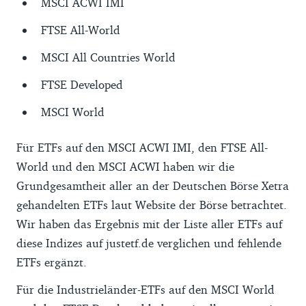
MSCI ACWI IMI
passend und angemessen. Und deutlich
mehr Auswahl als der MSCI World bieten
FTSE All-World
die hier vorgestellten ETFs sowieso.
MSCI All Countries World
FTSE Developed
MSCI World
Für ETFs auf den MSCI ACWI IMI, den FTSE All-
World und den MSCI ACWI haben wir die
Grundgesamtheit aller an der Deutschen Börse Xetra
gehandelten ETFs laut Website der Börse betrachtet.
Wir haben das Ergebnis mit der Liste aller ETFs auf
diese Indizes auf justetf.de verglichen und fehlende
ETFs ergänzt.
Für die Industrieländer-ETFs auf den MSCI World