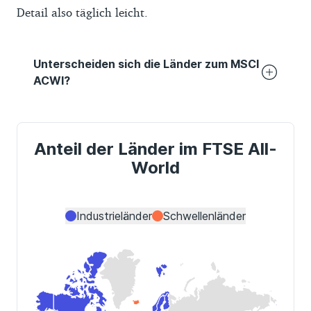
Detail also täglich leicht.
Unterscheiden sich die Länder zum MSCI
ACWI?
Die
Auswahl der Länder ist im FTSE All-
World im Vergleich zum MSCI ACWI
leicht anders.
Während Peru nicht im FTSE All-World
enthalten ist, fehlen umgekehrt Island und
Rumänien im MSCI ACWI. Auch das hat
aber kaum Auswirkungen. Die drei Länder
machen jeweils nur einen sehr geringen Teil
des Index aus.