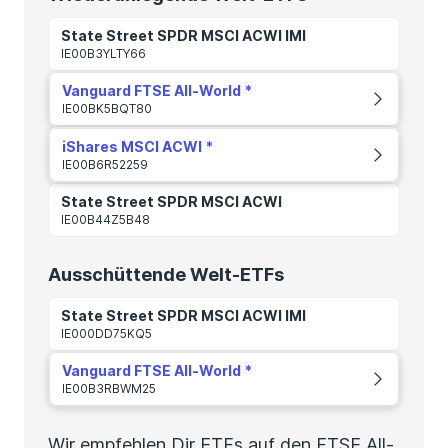
State Street SPDR MSCI ACWI IMI
IE00B3YLTY66
Vanguard FTSE All-World
IE00BK5BQT80
iShares MSCI ACWI
IE00B6R52259
State Street SPDR MSCI ACWI
IE00B44Z5B48
Ausschüttende Welt-ETFs
State Street SPDR MSCI ACWI IMI
IE000DD75KQ5
Vanguard FTSE All-World
IE00B3RBWM25
Wir empfehlen Dir ETFs auf den FTSE All-