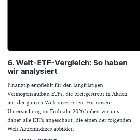
ETF und damit auch für Dich gar keine
Möglichkeit, in Aktien von dort zu
investieren.
In weiteren Ländern gibt zwar eine Börse,
die aber dann sehr klein oder aus
Investorensicht schlecht gemanagt oder
nicht gut zugänglich ist. Die Gegebenheiten
Welt-ETF-Vergleich: So haben
wir analysiert
in jedem Land werden regelmäßig von den
Indexanbietern analysiert, so dass Du mit
Finanztip empfiehlt für den langfristigen
einem der hier vorgestellten ETFs auch
Vermögensaufbau ETFs, die breitgestreut in Aktien
langfristig nichts „verpasst“. Wenn sich der
aus der ganzen Welt investieren. Für unsere
Kapitalmarkt in zusätzlichen Ländern gut
Untersuchung im Frühjahr 2026 haben wir uns
entwickelt, werden diese in die „Alle-
daher alle ETFs angeschaut, die einen der folgenden
Länder-ETFs“ aufgenommen.
Welt-Aktienindizes abbildet:
Insofern halten wir die Bezeichnungen für