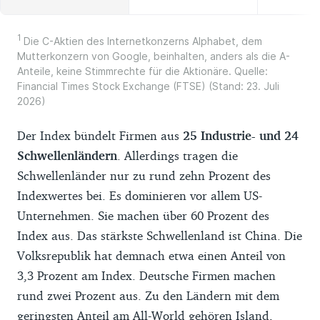
nicht währungsbesichert sind, (5) deren
deutschsprachige Anlegerinformationen
1
Die C-Aktien des Internetkonzerns Alphabet, dem
online verfügbar sind und (6) die einen von
Mutterkonzern von Google, beinhalten, anders als die A-
Anteile, keine Stimmrechte für die Aktionäre. Quelle:
uns empfohlenen Index abbilden. Wir
Financial Times Stock Exchange (FTSE) (Stand: 23. Juli
berücksichtigen zudem nur Depots, die zu
2026)
unseren Empfehlungen für
Der Index bündelt Firmen aus
25 Industrie- und 24
Wertpapierdepots gehöre.
Schwellenländern
. Allerdings tragen die
Schwellenländer nur zu rund zehn Prozent des
Indexwertes bei. Es dominieren vor allem US-
Unternehmen. Sie machen über 60 Prozent des
Index aus. Das stärkste Schwellenland ist China. Die
Volksrepublik hat demnach etwa einen Anteil von
3,3 Prozent am Index. Deutsche Firmen machen
rund zwei Prozent aus. Zu den Ländern mit dem
geringsten Anteil am All-World gehören Island,