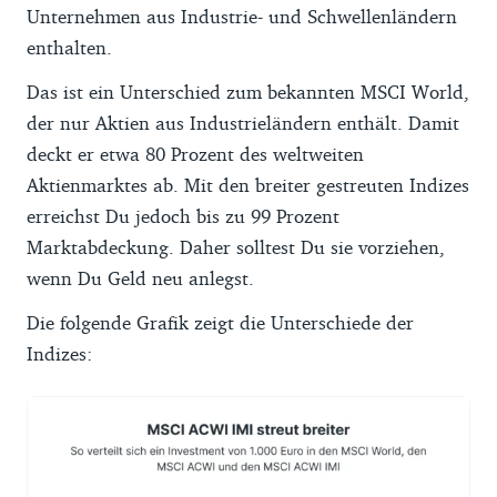
Unternehmen aus Industrie- und Schwellenländern
Gewinne, die Du bereits gemacht hast,
enthalten.
versteuern. Besonders wenn Du Deine
Anteile schon vor Jahren gekauft hast,
Das ist ein Unterschied zum bekannten MSCI World,
kann die
Steuer
ganz schön hoch ausfallen.
der nur Aktien aus Industrieländern enthält. Damit
Das verringerte dann Dein angelegtes
deckt er etwa 80 Prozent des weltweiten
Vermögen, obwohl Du es auch weiterhin in
Aktienmarktes ab. Mit den breiter gestreuten Indizes
voller Höhe für Dich arbeiten lassen
erreichst Du jedoch bis zu 99 Prozent
könntest. Du profitierst mit einem Verkauf
Marktabdeckung. Daher solltest Du sie vorziehen,
nicht mehr vom Zineszinseffekt.
wenn Du Geld neu anlegst.
Genügt es Dir nicht den Sparplan Deines
Die folgende Grafik zeigt die Unterschiede der
ETF auf einen neuen umzustellen, kannst
Indizes:
Du auch andere Aktien-ETFs zu Deinem
MSCI-World-ETF hinzufügen. Welche ETFs
sich eignen und welche Höhe diese
Beimischungen haben sollten, liest Du in