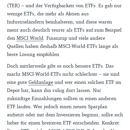
Asset-Value der jeweiligen ETFs. War dieser
(TER) – und der Verfügbarkeit von ETFs. Es gab nur
in US-Dollar angegeben, haben wir zur
wenige ETFs, die mehr als Aktien aus
Umrechnung die offiziellen Wechselkurse
Industrieländern beinhalteten, und diese waren
der EZB verwendet.
meist auch deutlich teurer als ETFs auf zum Beispiel
Die von den Depotanbietern erhobenen
den
MSCI World
. Finanztip und viele andere
Gebühren für Einmalkäufe und Sparpläne
Quellen haben deshalb MSCI-World-ETFs lange als
haben wir bei den Anbietern erfragt. Sie
beste Lösung empfohlen.
werden regelmäßig aktualisiert. Eine
Doch mittlerweile gibt es noch bessere ETFs. Das
Gewähr für die Richtigkeit und Aktualität
macht MSCI-World-ETFs nicht schlechter – sie sind
können wir nicht übernehmen.
eine gute
Geldanlage
und wer einen solchen ETF im
Die Reihenfolge der ETFs im Vergleich
Depot hat, kann ihn ruhig dort lassen. Nur
erfolgt standardmäßig nach der
zukünftige Einzahlungen sollten in einen anderen
Marktabdeckung. Diese drückt aus, wie viel
ETF laufen. Wer jedoch einen neuen Sparplan
Prozent des weltweiten investierbaren
aufsetzt oder mit dem Investieren beginnt, sollte sich
Aktienmarkt der zugrundeliegende Index
lieber für einen breiteren ETF entscheiden. Konkret: