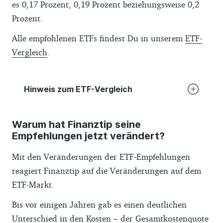
es 0,17 Prozent, 0,19 Prozent beziehungsweise 0,2
Prozent.
Alle empfohlenen ETFs findest Du in unserem
ETF-
Vergleich
.
Hinweis zum ETF-Vergleich
Der Finanztip-ETF-Vergleich basiert auf
Warum hat Finanztip seine
Daten von ETF-Anbietern, die wir selbst
Empfehlungen jetzt verändert?
über deren Websites und
Anlegerinformationen gesammelt haben.
Mit den Veränderungen der ETF-Empfehlungen
Daraus haben wir vergleichbare Kennzahlen
reagiert Finanztip auf die Veränderungen auf dem
wie eine durchschnittliche Fünf-
ETF-Markt.
Jahresrendite berechnet. Grundlage der
Bis vor einigen Jahren gab es einen deutlichen
Berechnungen war der monatliche Net-
Unterschied in den Kosten – der Gesamtkostenquote