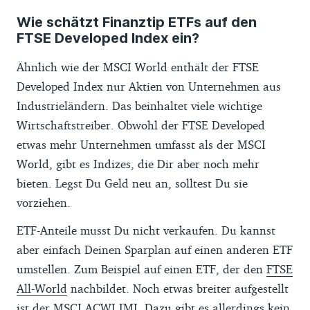
Selbst wenn sich bereits eine größere
World-ETFs. Finanztip empfiehlt Dir auf
ermöglichen.
Wie schätzt Finanztip ETFs auf den
Summe in dem MSCI-World-ETF in Deinem
dieses veränderte Angebot zu reagieren.
FTSE Developed Index ein?
Depot angesammelt hat, ist das Umleiten
Deines Sparplans ausreichend. Anteile
Ähnlich wie der MSCI World enthält der FTSE
verkaufen musst Du nicht. Möchtest Du
Developed Index nur Aktien von Unternehmen aus
Dein Depot aber trotzdem verändern, liest
Industrieländern. Das beinhaltet viele wichtige
Du in diesem Ratgeber mehr dazu, wie Du
Wirtschaftstreiber. Obwohl der FTSE Developed
zu einem MSCI-World-Depot sinnvoll
etwas mehr Unternehmen umfasst als der MSCI
Aktien-ETFs hinzufügst, die Dir eine
World, gibt es Indizes, die Dir aber noch mehr
breitere Streuung ermöglichen.
bieten. Legst Du Geld neu an, solltest Du sie
vorziehen.
Eine Übersicht über alle ETFs auf den
MSCI
World
, die Finanztip empfohlen hat, findest
ETF-Anteile musst Du nicht verkaufen. Du kannst
Du in diesem Ratgeber. In unserer App und
aber einfach Deinen Sparplan auf einen anderen ETF
unserem Newsletter informieren wir Dich,
umstellen. Zum Beispiel auf einen ETF, der den
FTSE
falls es neue Erkenntnisse zu diesen ETFs
All-World
nachbildet. Noch etwas breiter aufgestellt
gibt, die für Dich als Anlegerin oder Anleger
ist der MSCI ACWI IMI. Dazu gibt es allerdings kein