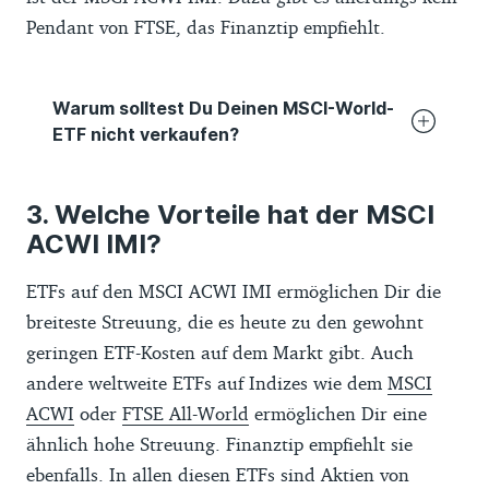
relevant sind.
Pendant von FTSE, das Finanztip empfiehlt.
Warum solltest Du Deinen MSCI-World-
ETF nicht verkaufen?
Auch wenn Finanztip für die Neuanlage
Welche Vorteile hat der MSCI
breitere
ETFs
empfiehlt, brauchst Du
ACWI IMI?
bereits gekaufte Anteile an einem ETF auf
den MSCI World nicht zu verkaufen. Du
ETFs auf den MSCI ACWI IMI ermöglichen Dir die
kannst einfach Deinen Sparplan stoppen
breiteste Streuung, die es heute zu den gewohnt
und mit demselben Betrag einen breiteren
geringen ETF-Kosten auf dem Markt gibt. Auch
ETF besparen.
andere weltweite ETFs auf Indizes wie dem
MSCI
ACWI
oder
FTSE All-World
ermöglichen Dir eine
Ein Verkauf wäre nachteilig für Dich, denn
ähnlich hohe Streuung. Finanztip empfiehlt sie
damit zahltest Du nicht nur
ebenfalls. In allen diesen ETFs sind Aktien von
Transaktionskosten, sondern müsstest die