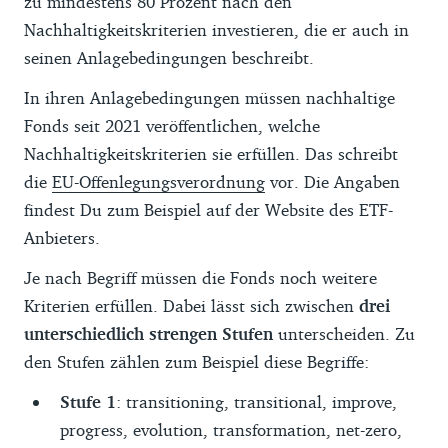
zu mindestens 80 Prozent nach den
Gentechnik oder auch Atomenergie gehen
Analyse, die Finanztip gemeinsam mit
Nachhaltigkeitskriterien investieren, die er auch in
die Meinungen dagegen schon eher
Correctiv im Mai 2025 durchgeführt hat.
seinen Anlagebedingungen beschreibt.
auseinander.
Dafür haben wir untersucht, wie viele
In ihren Anlagebedingungen müssen nachhaltige
Fonds und ETFs sich aufgrund der neuen
Fonds seit 2021 veröffentlichen, welche
EU-Regeln umbenennen mussten.
Nachhaltigkeitskriterien sie erfüllen. Das schreibt
Das Ergebnis: Insgesamt haben sich seit
die
EU-Offenlegungsverordnung
vor. Die Angaben
November 2024 von 712 nachhaltigen
findest Du zum Beispiel auf der Website des ETF-
ETFs, die unter die Verordnung fielen, 221
Anbieters.
umbenannt. Das ist fast jeder dritte der an
Je nach Begriff müssen die Fonds noch weitere
der Börse Xetra handelbaren nachhaltigen
Kriterien erfüllen. Dabei lässt sich zwischen
drei
ETFs. Mehr zu der Recherche liest Du bei
unterschiedlich strengen Stufen
unterscheiden. Zu
Finanztip Daily
und bei
Correctiv
.
den Stufen zählen zum Beispiel diese Begriffe:
Stufe 1
: transitioning, transitional, improve,
progress, evolution, transformation, net-zero,