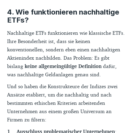
können wir nicht übernehmen.
Wie funktionieren nachhaltige
Die Reihenfolge der ETFs im Finder erfolgt
ETFs?
standardmäßig nach der Marktabdeckung.
Nachhaltige ETFs funktionieren wie klassische ETFs.
Diese drückt aus, wie viel Prozent des
Ihre Besonderheit ist, dass sie keinen
weltweiten investierbaren Aktienmarkts
konventionellen, sondern eben einen nachhaltigen
der zugrundeliegende Index des ETF
Aktienindex nachbilden. Das Problem: Es gibt
abbildet. Für die Berechnung haben wir die
bislang
keine allgemeingültige Definition
dafür,
Maktkapitaliserung des Index mit der des
was nachhaltige Geldanlagen genau sind.
MSCI ACWI + Frontier Markets All Cap
Index verglichen. Ist diese gleich, wird die
Und so haben die Konstrukteure der Indizes zwei
Reihenfolge standardmäßig durch (1) die
Ansätze etabliert, um die nachhaltig und nach
Höhe der durchschnittlichen Fünf-
bestimmten ethischen Kriterien arbeitenden
Jahresrendite, (2) die Kaufkosten im
Unternehmen aus einem großen Universum an
gewählten Depot und (3) die Höhe der TER
Firmen zu filtern:
ermittelt. Anlegende können sich aus der
Ausschluss problematischer Unternehmen
:
Auswahl getesteter ETFs das Produkt