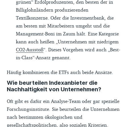
grünen“ Erdölproduzenten, den besten der in
berücksichtigen zudem nur Depots, die zu
Billiglohnländern produzierenden
unseren Empfehlungen für
Textilkonzerne. Oder die Investmentbank, die
Wertpapierdepots gehöre.
am besten mit Mitarbeitern umgeht und die
Management-Boni im Zaum hält. Eine Kategorie
kann auch heißen „Unternehmen mit niedrigem
CO2-Ausstoß
“. Dieses Vorgehen wird auch „Best-
in-Class“-Ansatz genannt.
Häufig kombinieren die ETFs auch beide Ansätze.
Wie beurteilen Indexanbieter die
Nachhaltigkeit von Unternehmen?
Oft gibt es dafür ein Analyse-Team oder gar spezielle
Forschungsinstitute. Sie beurteilen die Unternehmen
nach bestimmten ökologischen und
gesellschaftspolitischen, also sozialen Kriterien.