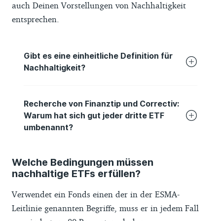
auch Deinen Vorstellungen von Nachhaltigkeit
entsprechen.
Gibt es eine einheitliche Definition für
Nachhaltigkeit?
Eine einheitliche Definition von
Recherche von Finanztip und Correctiv:
Nachhaltigkeit fehlt. Denn Nachhaltigkeit
Warum hat sich gut jeder dritte ETF
hat sehr oft mit persönlichen
umbenannt?
Wertvorstellungen zu tun, die sich
unterscheiden.
Fondsanbieter in Deutschland mussten bei
Welche Bedingungen müssen
Hunderten vermeintlich „grünen“ Fonds und
So dürfte zwar unstrittig sein, dass
nachhaltige ETFs erfüllen?
ETFs Begriffe wie „Klima“ oder „nachhaltig“
Unternehmen keine Kinderarbeit einsetzen
aus dem Namen streichen. In den
Verwendet ein Fonds einen der in der ESMA-
und keine Streubomben finanzieren sollten.
betroffenen Fonds stecken mindestens 150
Leitlinie genannten Begriffe, muss er in jedem Fall
Bei anderen Themen wie grüner
Milliarden Euro Anlegergeld. Das zeigt eine