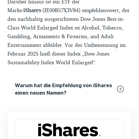
Darüber hinaus ist ein ETF der
Marke
iShares
(IE00B57X3V84) empfehlenswert, der
den nachhaltig ausgerichteten Dow Jones Best-in-
Class World Enlarged Index ex Alcohol, Tobacco,
Gambling, Armaments & Firearms, and Adult
Entertainment abbildet. Vor der Umbenennung im
Februar 2025 hieß dieser Index „Dow Jones
Sustainability Index World Enlarged“.
Warum hat die Empfehlung von iShares
einen neuen Namen?
Aufgrund neuer EU-Regeln zur
Namensgebung von nachhaltigen Fonds
wurde der ETF im April 2025 in „iShares
Dow Jones Global Leaders Screened“