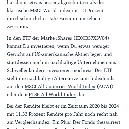
hat damit etwas besser abgeschnitten als der
zwischen Nachhaltigkeit und einer breiten
klassische MSCI World Index mit 13 Prozent
Streuung. Letztere ist wichtig, da ein wenig
durchschnittlicher Jahresrendite im selben
gestreuter ETF hohe Risiken bietet. Mehr
Zeitraum
.
zu den neuen Fondsnamen liest Du im
Kapitel
Wie erkennst Du, wie nachhaltig ein
In den ETF der Marke iShares (IE00B57X3V84)
ETF ist?
.
kannst Du investieren, wenn Du etwas weniger
Gewicht auf US-amerikanische Aktien legen und
stattdessen auch in nachhaltige Unternehmen aus
Schwellenländern investieren möchtest. Der ETF
stellt die nachhaltige Alternative zum Indexfonds
auf den
MSCI All Countries World Index
(ACWI)
oder dem
FTSE All-World Index
dar.
Bei der Rendite bleibt er im Zeitraum 2020 bis 2024
mit 11,33 Prozent Rendite pro Jahr noch recht nah
am Vergleichsindex. Ein Plus: Der Fonds
thesauriert
.