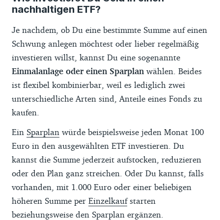
von ETF-Anbietern, die wir selbst über
nachhaltigen ETF?
Ich habe noch kein Depot
deren Websites und Anlegerinformationen
gesammelt haben. Daraus haben wir
Je nachdem, ob Du eine bestimmte Summe auf einen
vergleichbare Kennzahlen wie eine
Schwung anlegen möchtest oder lieber regelmäßig
durchschnittliche Fünf-Jahresrendite
investieren willst, kannst Du eine sogenannte
berechnet. Grundlage der Berechnungen
Einmalanlage oder einen Sparplan
wählen. Beides
war der monatliche Net-Asset-Value der
ist flexibel kombinierbar, weil es lediglich zwei
jeweiligen ETFs. War dieser in US-Dollar
unterschiedliche Arten sind, Anteile eines Fonds zu
angegeben, haben wir zur Umrechnung die
kaufen.
offiziellen Wechselkurse der EZB
Ein
Sparplan
würde beispielsweise jeden Monat 100
verwendet.
Euro in den ausgewählten ETF investieren. Du
Die von den Depotanbietern erhobenen
kannst die Summe jederzeit aufstocken, reduzieren
Gebühren für Einmalkäufe und Sparpläne
oder den Plan ganz streichen. Oder Du kannst, falls
haben wir bei den Anbietern erfragt. Sie
vorhanden, mit 1.000 Euro oder einer beliebigen
werden regelmäßig aktualisiert. Eine
höheren Summe per
Einzelkauf
starten
Gewähr für die Richtigkeit und Aktualität
beziehungsweise den Sparplan ergänzen.