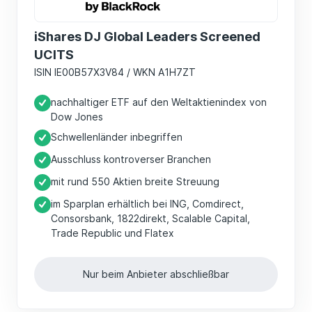
umbenannt. Bis April 2025 hieß der
empfohlene iShares-ETF „iShares Dow
iShares DJ Global Leaders Screened
Jones Global Sustainability“.
UCITS
Der ETF musste also den Begriff
ISIN IE00B57X3V84 / WKN A1H7ZT
Sustainability, zu deutsch „Nachhaltigkeit“,
nachhaltiger ETF auf den Weltaktienindex von
aus dem Namen streichen. Hintergrund ist,
Dow Jones
dass nach den neuen Regeln nur noch ETFs
Schwellenländer inbegriffen
den Begriff im Namen tragen dürfen, die zu
Ausschluss kontroverser Branchen
mindestens 50 Prozent in Unternehmen
mit rund 550 Aktien breite Streuung
investieren, deren wirtschaftliche Tätigkeit
zur Erreichung eines Umweltziels oder
im Sparplan erhältlich bei ING, Comdirect,
Consorsbank, 1822direkt, Scalable Capital,
eines sozialen Zieles beiträgt.
Trade Republic und Flatex
Unternehmen, die darunter fallen, sind
etwa Produzenten von erneuerbaren
Nur beim Anbieter abschließbar
Energien oder Recyclingunternehmen.
Unsere ETF-Empfehlung von iShares