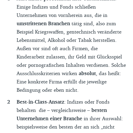
Einige Indizes und Fonds schließen
aussuchen, was am besten zu ihren
Unternehmen von vornherein aus, die in
Bedürfnissen passt. Alle Empfehlungen
umstrittenen Branchen
tätig sind, also zum
erfolgen redaktionell unabhängig.
Beispiel Kriegswaffen, gentechnisch veränderte
Die Auswahl der ETFs erhebt keinen
Lebensmittel, Alkohol oder Tabak herstellen.
Anspruch auf einen vollständigen
Außen vor sind oft auch Firmen, die
Marktüberblick. Wir nennen nur ETFs, die
Kinderarbeit zulassen, ihr Geld mit Glücksspiel
(1) Stand Mai 2026 an der Referenzbörse
oder pornografischen Inhalten verdienen. Solche
Xetra gehandelt werden, (2) zum Stichtag
Ausschlusskriterien wirken
absolut
, das heißt:
31.12.2025 mindestens fünf Jahre
Eine konkrete Firma erfüllt die jeweilige
existieren, (3) ein Fondsvolumen von
Bedingung oder eben nicht.
wenigstens 100 Millionen Euro haben, (4)
Best-in-Class-Ansatz
: Indizes oder Fonds
nicht währungsbesichert sind, (5) deren
behalten die – vergleichsweise –
besten
deutschsprachige Anlegerinformationen
Unternehmen einer Branche
in ihrer Auswahl:
online verfügbar sind und (6) die einen von
beispielsweise den besten der an sich „nicht
uns empfohlenen Index abbilden. Wir