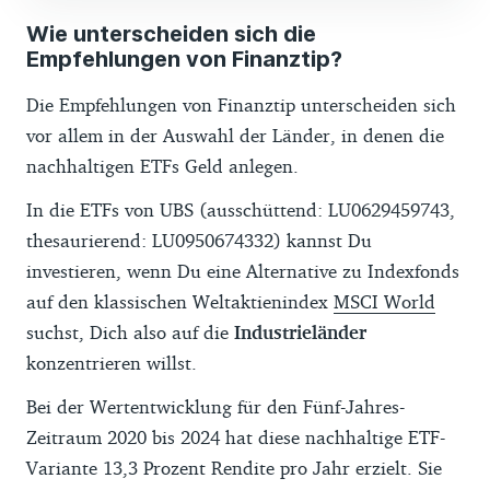
investiert hingegen nur zu 20 Prozent in
Wie unterscheiden sich die
solche Unternehmen. Das liegt unter
Empfehlungen von Finanztip?
anderem daran, dass der ETF auf eine
Die Empfehlungen von Finanztip unterscheiden sich
breite Streuung setzt. Er investiert nicht
vor allem in der Auswahl der Länder, in denen die
vor allem in Unternehmen aus Branchen,
nachhaltigen ETFs Geld anlegen.
die Nachhaltigkeit fördern, sondern in
Unternehmen aus allen Branchen und der
In die ETFs von UBS (ausschüttend: LU0629459743,
ganzen Welt. Dabei wählt er jeweils die
thesaurierend: LU0950674332) kannst Du
nachhaltigsten Unternehmen der Branche
investieren, wenn Du eine Alternative zu Indexfonds
aus. Mehr zu dieser Konstruktion liest Du im
auf den klassischen Weltaktienindex
MSCI World
Kapitel
Wie funktionieren nachhaltige
suchst, Dich also auf die
Industrieländer
ETFs?
.
konzentrieren willst.
Trotz der Umbenennung gehört der ETF
Bei der Wertentwicklung für den Fünf-Jahres-
weiter zu unseren Empfehlungen für
Zeitraum 2020 bis 2024 hat diese nachhaltige ETF-
nachhaltige ETFs. Denn mit seiner
Variante 13,3 Prozent Rendite pro Jahr erzielt. Sie
Konstruktion sorgt er für einen Mittelweg