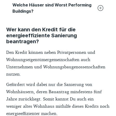
Welche Häuser sind Worst Performing
Buildings?
Als Worst Performing Building gilt ein
Wer kann den Kredit für die
Gebäude, wenn es sich entweder über
energieeffiziente Sanierung
einen gültigen Energieausweis oder über
beantragen?
Baujahr und Sanierungszustand qualifiziert.
Den Kredit können neben Privatpersonen und
Bei Wohngebäuden gilt dafür die
Wohnungseigentümergemeinschaften auch
Effizienzklasse H im
Energieausweis
.
Unternehmen und Wohnungsbaugenossenschaften
Alternativ gilt ein Gebäude mit Baujahr 1957
nutzen.
oder früher als WPB, wenn mindestens 75
Prozent der Außenwand energetisch
Gefördert wird dabei nur die Sanierung von
unsaniert sind. Als saniert zählt eine nach
Wohnhäusern, deren Bauantrag mindestens fünf
1983 aufgebrachte Wärmedämmung; neuer
Jahre zurückliegt. Somit kannst Du auch ein
Putz oder Wärmedämmputz allein reichen
weniger altes Wohnhaus mithilfe dieses Kredits noch
nicht aus.
energieeffizienter machen.