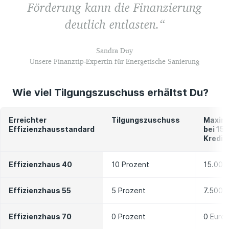
Förderung kann die Finanzierung
deutlich entlasten.
Sandra Duy
Unsere Finanztip-Expertin für Energetische Sanierung
Wie viel Tilgungszuschuss erhältst Du?
Erreichter
Tilgungszuschuss
Maxima
Effizienzhausstandard
bei 15
Kredit
Effizienzhaus 40
10 Prozent
15.000
Effizienzhaus 55
5 Prozent
7.500 
Effizienzhaus 70
0 Prozent
0 Euro