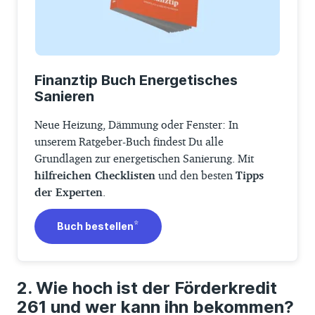
Wenn ein Programm verändert oder
eingestellt wird, für das Du bereits eine
Zusage erhalten hast, ändert sich für Dich
nichts. Du kannst es weiter zu den
Finanztip Buch Energetisches
vereinbarten Konditionen nutzen. Möchtest
Sanieren
Du lieber ein neues oder geändertes
Neue Heizung, Dämmung oder Fenster: In
Programm nutzen, kannst Du von Deinem
unserem Ratgeber-Buch findest Du alle
Antrag zurücktreten, solange die KfW noch
Grundlagen zur energetischen Sanierung. Mit
kein Geld ausgezahlt hat.
hilfreichen Checklisten
und den besten
Tipps
der Experten
.
Beachte aber, dass Du nach dem Verzicht
eine Sperrfrist von sechs Monaten hast,
Buch bestellen
bevor Du einen neuen Antrag stellen
kannst. Stellst Du einen Antrag für ein
neues oder verändertes Bauvorhaben, hast
Wie hoch ist der Förderkredit
Du aber keine Sperrfrist.
261 und wer kann ihn bekommen?