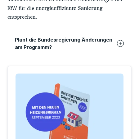
KfW für die
energieeffiziente Sanierung
entsprechen.
Plant die Bundesregierung Änderungen
am Programm?
Union und SPD haben im
gemeinsamen
Koalitionsvertrag
festgehalten, dass die
unterschiedlichen
KfW-Programme
für den
Neubau und die Sanierung von
Wohngebäuden vereinfacht und
zusammengefasst werden sollen. Zukünftig
soll es nur noch jeweils ein Programm
geben. Wann es zu dieser Änderung
kommt, ist aktuell noch unklar.