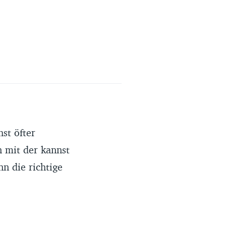
st öfter
n mit der kannst
n die richtige