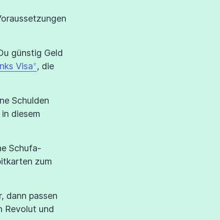
 Voraussetzungen
 Du günstig Geld
nks Visa
, die
ine Schulden
 in diesem
hne Schufa-
bitkarten zum
hr, dann passen
n Revolut und