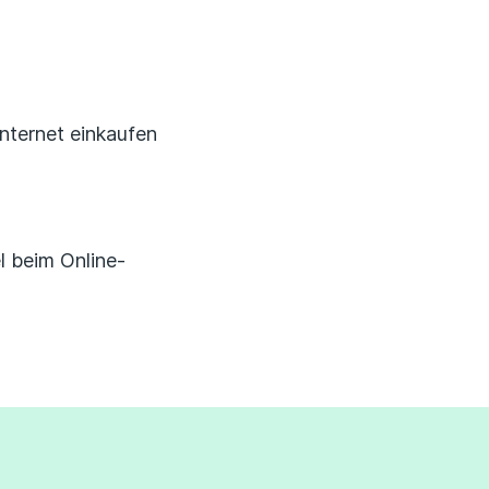
Erfahrungsportal
Expertengespräche
nternet einkaufen
Academy
Finanzcoach
l beim Online-
Über uns