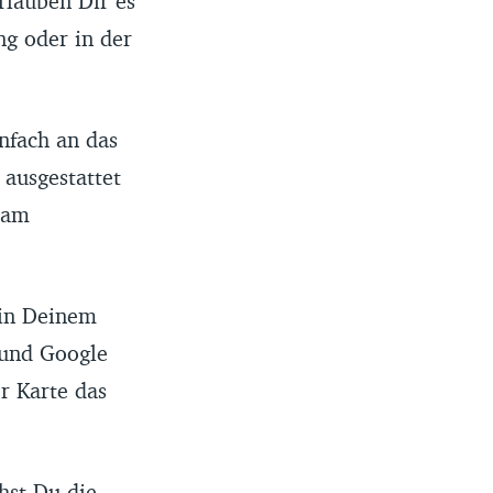
erlauben Dir es
ng oder in der
nfach an das
ausgestattet
u am
in Deinem
 und Google
r Karte das
hst Du die