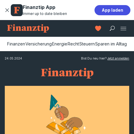
Finanztip App
App laden
Immer up to date bleiben
Finanzen
Versicherung
Energie
Recht
Steuern
Sparen im Alltag
24.05.2024
Bist Du neu hier?
Jetzt anmelden