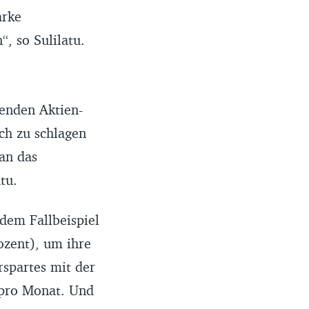
arke
, so Sulilatu.
uenden Aktien-
ich zu schlagen
an das
tu.
dem Fallbeispiel
ozent), um ihre
rspartes mit der
 pro Monat. Und