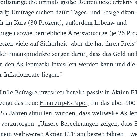
rbstätige die oftmals große Rentenlücke effektiv 
ztip-Umfrage stehen dafür Tages- und Festgeldkont
h im Kurs (30 Prozent), außerdem Lebens- und
ngen sowie betriebliche Altersvorsorge (je 26 Proz
tzen viele auf Sicherheit, aber die hat ihren Preis“,
er Finanzprodukte sorgen dafür, dass das Geld nic
 in den Aktienmarkt investiert werden kann und di
 Inflationsrate liegen.“
ünfte Befragte investiert bereits passiv in Aktien-E
 zeigt das neue
Finanztip-E-Paper
, für das über 900
 55 Jahren simuliert wurden, dass weltweite Aktie
 vorzusorgen: „Unsere Berechnungen zeigen, dass 
einem weltweiten Aktien-ETF am besten fahren – we