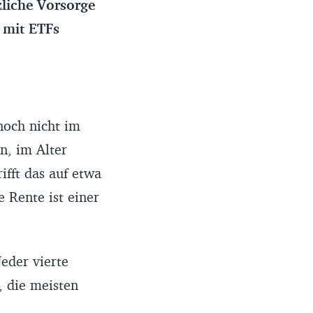
zliche Vorsorge
r mit ETFs
noch nicht im
n, im Alter
ifft das auf etwa
e Rente ist einer
eder vierte
, die meisten