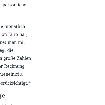
r persönliche
ie monatlich
ion Euro hat,
hnet man mit
egt die
an große Zahlen
der Rechnung
teneintritt
2
erücksichtigt.
ge