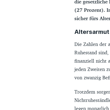
die gesetzliche
(27 Prozent). 
sicher fürs Alt
Altersarmut
Die Zahlen der 
Ruhestand sind, 
finanziell nicht
jeden Zweiten zu
von zwanzig Befr
Trotzdem sorgen
Nichtruheständle
legen monatlich 