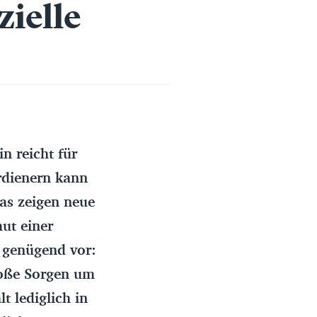
zielle
Erfahrungsportal
Expertengespräche
Academy
Finanzcoach
n reicht für
rdienern kann
Über uns
Das zeigen neue
ut einer
 genügend vor:
roße Sorgen um
t lediglich in