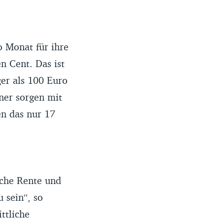
o Monat für ihre
n Cent. Das ist
er als 100 Euro
ner sorgen mit
en das nur 17
iche Rente und
 sein“, so
ttliche