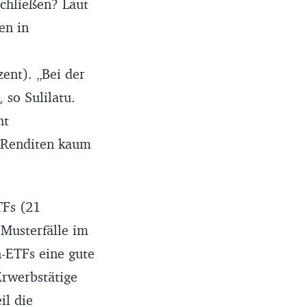
schließen? Laut
en in
ent). „Bei der
 so Sulilatu.
ht
e Renditen kaum
TFs (21
 Musterfälle im
n-ETFs eine gute
Erwerbstätige
il die