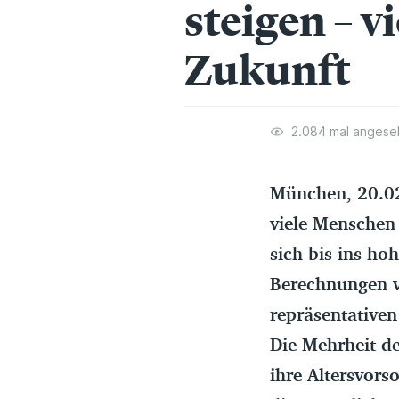
steigen – v
Zukunft
2.084 mal angese
München, 20.02.
viele Menschen
sich bis ins ho
Berechnungen v
repräsentative
Die Mehrheit d
ihre Altersvorso