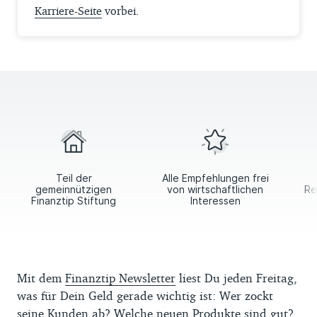
Karriere-Seite
vorbei.
Teil der
Alle Empfehlungen frei
gemeinnützigen
von wirtschaftlichen
Re
Finanztip Stiftung
Interessen
Mit dem
Finanztip Newsletter
liest Du jeden Freitag,
was für Dein Geld gerade wichtig ist: Wer zockt
seine Kunden ab? Welche neuen Produkte sind gut?