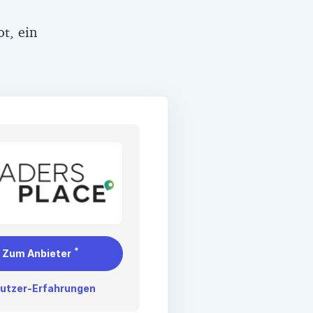
t, ein
*
Zum Anbieter
utzer-Erfahrungen