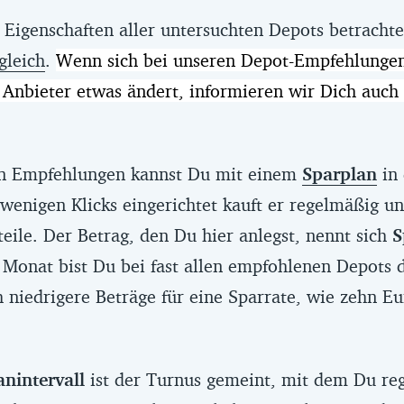
Eigenschaften aller untersuchten Depots betrachten
gleich
.
Wenn sich bei unseren Depot-Empfehlunge
 Anbieter etwas ändert, informieren wir Dich auch
en Empfehlungen kannst Du mit einem
Sparplan
in 
 wenigen Klicks eingerichtet kauft er regelmäßig u
eile. Der Betrag, den Du hier anlegst, nennt sich
S
Monat bist Du bei fast allen empfohlenen Depots d
 niedrigere Beträge für eine Sparrate, wie zehn Eu
anintervall
ist der Turnus gemeint, mit dem Du re