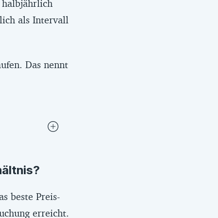
halbjährlich
ch als Intervall
aufen. Das nennt
r die
ür die ersten
ältnis?
parplan
as beste Preis-
uchung erreicht.