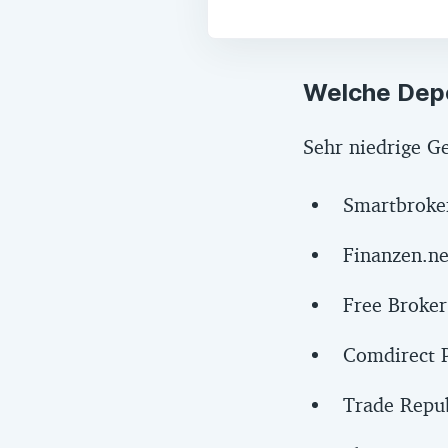
Welche Depo
Sehr niedrige G
Smartbrok
Finanzen.ne
Free Broker
Comdirect 
Trade Repub