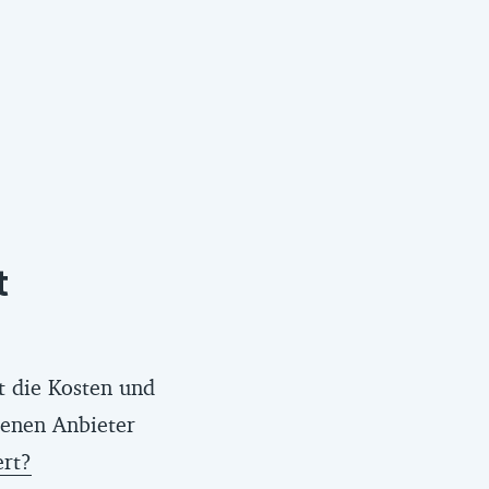
t
t die Kosten und
lenen Anbieter
ert?