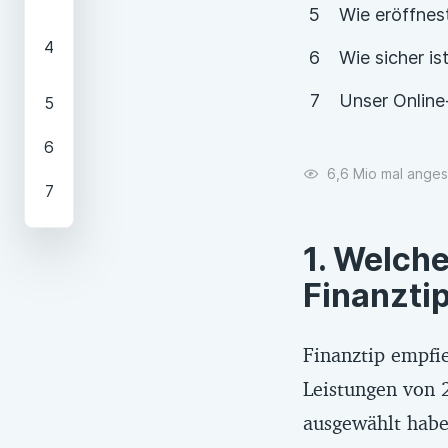
Wie eröffnes
Wie sicher is
Unser Online
6,6 Mio mal ange
Welche 
Finanzti
Finanztip empfi
Leistungen von 
ausgewählt habe