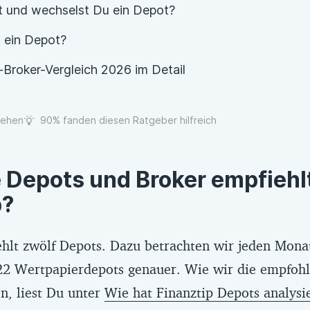
t und wechselst Du ein Depot?
t ein Depot?
-Broker-Vergleich 2026 im Detail
sehen
90% fanden diesen Ratgeber hilfreich
Depots und Broker empfiehl
p?
ehlt zwölf Depots. Dazu betrachten wir jeden Mona
22 Wertpapierdepots genauer. Wie wir die empfoh
n, liest Du unter
Wie hat Finanztip Depots analysi