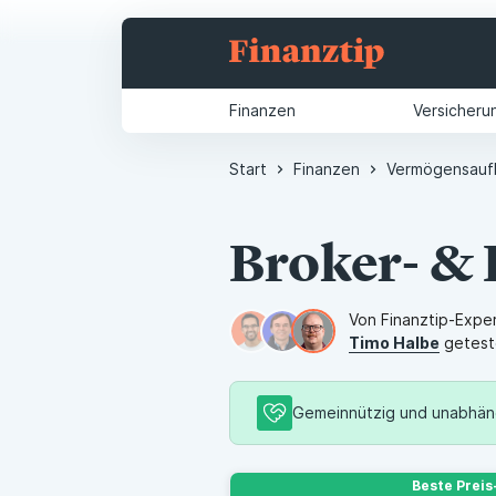
Finanzen
Versicheru
Start
Finanzen
Vermögensauf
Broker- & 
Von Finanztip-Expe
Timo Halbe
getest
Gemeinnützig und unabhäng
Als Teil der gemeinnützigen Fin
Beste Preis
treffen kannst.