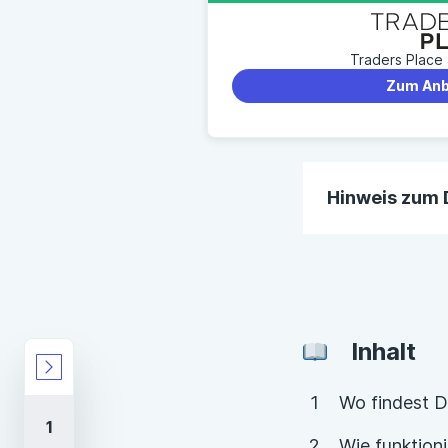
So hilft Dir Finanztip
Traders Place
Unabhängige Marktrecherc
Zum Anb
Höchste Expertise durch 
Fokus auf das, was für Dic
Hinweis zum 
Der Finanztip-
die Websites d
Anbietern ges
aktualisiert. 
Inhalt
Aktualität der 
Wo findest D
Die Reihenfolg
Wie funktioni