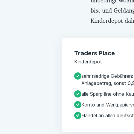
unbedingt woand
bist und Geldan
Kinderdepot dah
Traders Place
Kinderdepot
sehr niedrige Gebühren
Anlagebetrag, sonst 0,
alle Sparpläne ohne Ka
Konto und Wertpapierve
Handel an allen deutsc