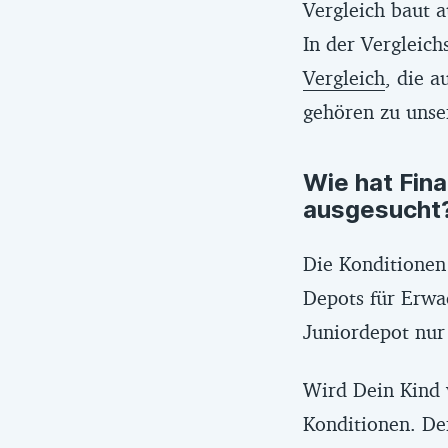
Vergleich baut 
Einzeltitel (a
In der Vergleic
(4) es die Mög
Vergleich
, die 
einzurichten,
gehören zu unse
gibt, (6) es ke
drei Monate he
Wie hat Fin
ausgesucht
Die Konditionen
Depots für Erwac
Juniordepot nur
Wird Dein Kind v
Konditionen. De