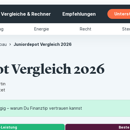
Vergleiche & Rechner
Empfehlungen
Unters
ng
Energie
Recht
Ste
bau
Juniordepot Vergleich 2026
t Vergleich 2026
tin
tet
ig – warum Du Finanztip vertrauen kannst
anztip Stiftung arbeiten wir nur für Deine Interessen – damit Du 
-Leistung
Beste