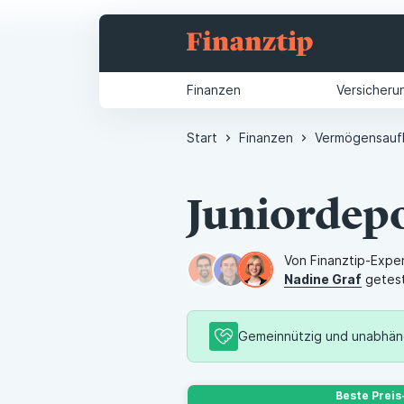
Finanzen
Versicheru
Start
Finanzen
Vermögensauf
Juniordepo
Von Finanztip-Exper
Nadine Graf
getes
Gemeinnützig und unabhäng
Als Teil der gemeinnützigen Fin
Beste Preis
treffen kannst.