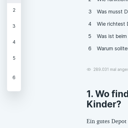
hast die Wahl
Beim Scoring s
Was musst Du
Verwahrgebühr
Wie richtest
Finanztip empf
auf dazugehöri
Was ist beim
Warum sollte
Das Depot von 
aktuelle Maßn
289.031 mal ange
Die Auswahl de
Marktüberblic
Wo find
können. Außerd
online eröffne
Kinder?
durch Bedingu
Wertpapiertra
Ein gutes Depot
dazugehörigen