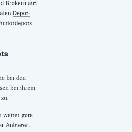
d Brokern auf.
erden können,
malen
Depot-
lben Depot
Juniordepots
ltungssteuer
 weniger als
ots
ie bei den
ssen bei ihrem
 zu.
n weiter gute
er Anbieter.