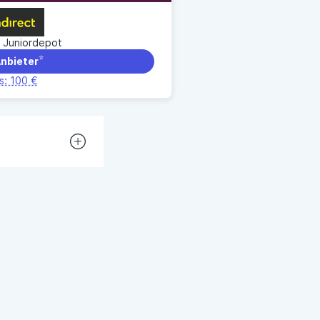
Erfahrungsportal
 Juniordepot
Expertengespräche
nbieter
s: 100 €
Academy
Finanzcoach
 selbst über
Über uns
fragen bei den
trolliert und
igkeit und
orgegeben, Du