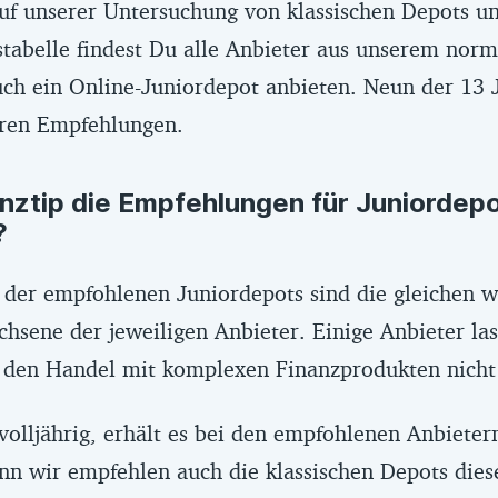
auf unserer Untersuchung von klassischen Depots un
lso Aktien oder Anleihen) im selben Depot gehandelt w
hstabelle findest Du alle Anbieter aus unserem nor
lichkeit gibt, automatische Sparpläne auf ETFs im se
auch ein Online-Juniordepot anbieten. Neun der 13 
 (5) es einen automatischen Abzug der deutschen Abge
ren Empfehlungen.
ine Mindesteinlage gibt und (7) der Markteintritt nicht
r ist.
anztip die Empfehlungen für Juniordep
?
 der empfohlenen Juniordepots sind die gleichen w
hsene der jeweiligen Anbieter. Einige Anbieter la
 den Handel mit komplexen Finanzprodukten nicht
olljährig, erhält es bei den empfohlenen Anbieter
nn wir empfehlen auch die klassischen Depots dies