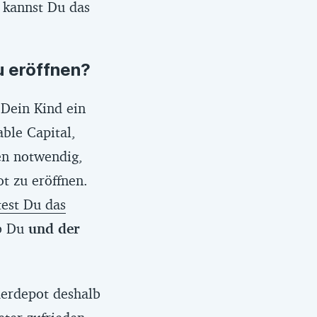
 kannst Du das
u eröffnen?
 Dein Kind ein
ble Capital,
en notwendig,
t zu eröffnen.
test Du das
ob Du
und der
.
derdepot deshalb