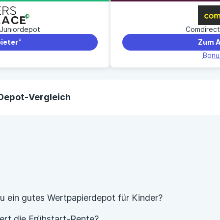
 Juniordepot
Comdirect
he frei von wirtschaftlichem Interesse
ieter
Zum A
52-köpfige Redaktion
Bonu
h zählt – aus langjähriger Erfahrung
Depot-Vergleich
Depot-Vergleich basiert auf Daten von Banken, die wir
er Anbieter, Preis- und Leistungsverzeichnisse und Ab
ammelt haben. Die Daten werden von uns monatlich kon
Wir übernehmen keine Gewähr und Haftung für die Richt
hier bereitgestellten Informationen.
u ein gutes Wertpapierdepot für Kinder?
e der Depots in der Tabelle wird durch ein Scoring v
ert die Frühstart-Rente?