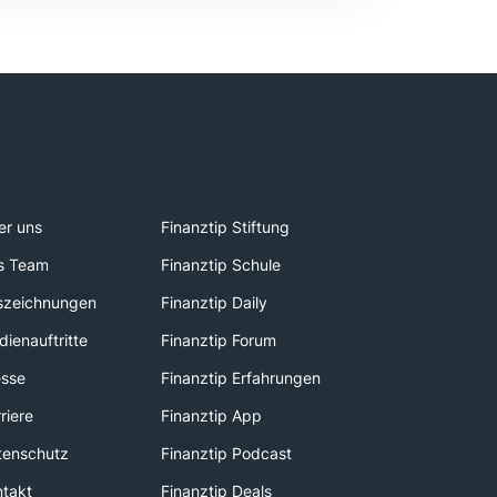
er uns
Finanztip Stiftung
s Team
Finanztip Schule
szeichnungen
Finanztip Daily
ienauftritte
Finanztip Forum
esse
Finanztip Erfahrungen
riere
Finanztip App
tenschutz
Finanztip Podcast
ntakt
Finanztip Deals