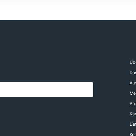
Üb
Da
Au
Med
Pr
Kar
Da
Ko