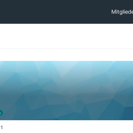
Mitglied
n
21