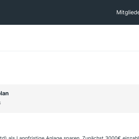
Mitglied
lan
6
td) als Langfristige Anlage sparen. Zunächst 3000€ einza