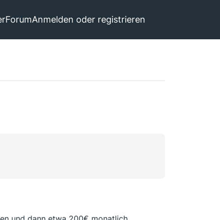
er
Forum
Anmelden oder registrieren
hlen und dann etwa 200€ monatlich.