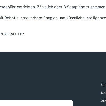
resgebühr entrichten. Zähle ich aber 3 Sparpläne zusamme
it Robotic, erneuerbare Enegien und künstliche Intelligenz
rld ACWI ETF?
Üb
Da
Au