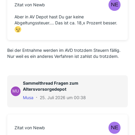
Zitat von Newb
Szenario 2: AVD in Aktien, Crash halbiert Depot
Auszahlung: 50*0,7=35 (wird sofort im Aktien
Aber in AV Depot hast Du gar keine
reinvestiert)
Abgeltungssteuer.... Das ist ca. 18,x Prozent besser.
Auszahlung nach Erhohlung: 70*0,8 = 56
Bei der Entnahme werden im AVD trotzdem Steuern fällig.
Nur weil es ein anderes Verfahren ist zahlst du trotzdem.
Sammelthread Fragen zum
Altersvorsorgedepot
Musa
25. Juli 2026 um 00:38
Zitat von Newb