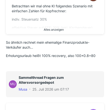
Betrachten wir mal ohne KI folgendes Szenario mit
einfachen Zahlen für Kopfrechner:
indiv. Steuersatz 30%
effektive Steuer auf ETF: 20% (inkl. Kirchensteuer)
Alles anzeigen
Biltzcrash um 50%, anschließend Auszahlung aus
AVD, Blitzerhohlung auf urspr. Niveau.
So ähnlich rechnet mein ehemalige Finanzprodukte-
Verkäufer auch...
Nach Erholung wird Kasse gemacht und das Geld
verjubelt. Zinsgewinne aufgrund der Zeitspanne
Erholungsurlaub heißt 100% recovery, also 100×0.8=80
vernachlässigbar.
Vor Crash: 100 im AVD
Sammelthread Fragen zum
Altersvorsorgedepot
Szenario 1: AVD in sicherer Anlage, Crash hat keine
Auswirkung auf Depotwert
Musa
25. Juli 2026 um 07:17
Auszahlung 100 * 0.7 = 70