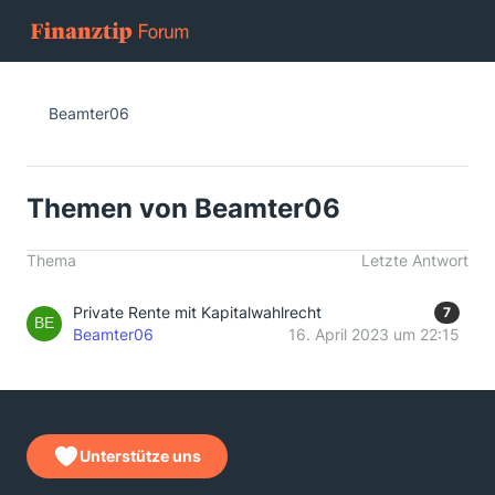
Beamter06
Themen von Beamter06
Thema
Letzte Antwort
Private Rente mit Kapitalwahlrecht
7
Beamter06
16. April 2023 um 22:15
Unterstütze uns