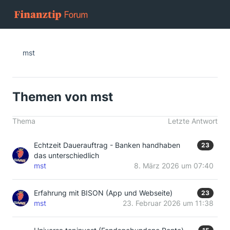
mst
Themen von mst
Thema
Letzte Antwort
Echtzeit Dauerauftrag - Banken handhaben
23
das unterschiedlich
mst
8. März 2026 um 07:40
Erfahrung mit BISON (App und Webseite)
23
mst
23. Februar 2026 um 11:38