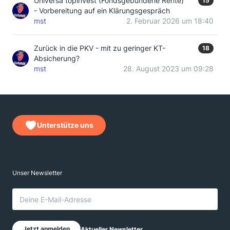
Universa topinvest (Fondsgebundene Rente)
15
- Vorbereitung auf ein Klärungsgespräch
mst
2. Februar 2026 um 18:40
Zurück in die PKV - mit zu geringer KT-
18
Absicherung?
mst
28. August 2023 um 09:28
Unterstütze uns