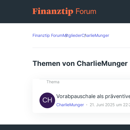
Finanztip Forum
Mitglieder
CharlieMunger
Themen von CharlieMunger
Thema
Vorabpauschale als präventi
CharlieMunger
21. Juni 2025 um 22: