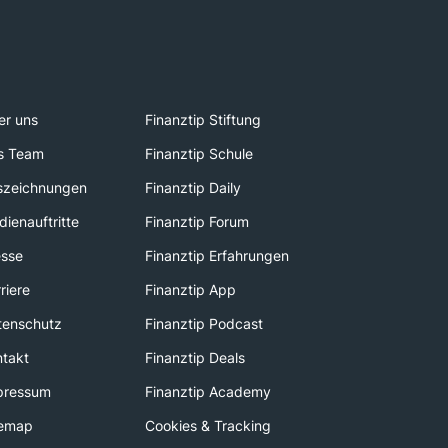
er uns
Finanztip Stiftung
s Team
Finanztip Schule
szeichnungen
Finanztip Daily
ienauftritte
Finanztip Forum
esse
Finanztip Erfahrungen
riere
Finanztip App
tenschutz
Finanztip Podcast
ntakt
Finanztip Deals
pressum
Finanztip Academy
temap
Cookies & Tracking