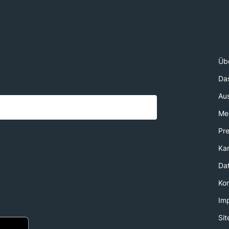
Üb
Da
Au
Med
Pr
Kar
Da
Ko
Im
Si