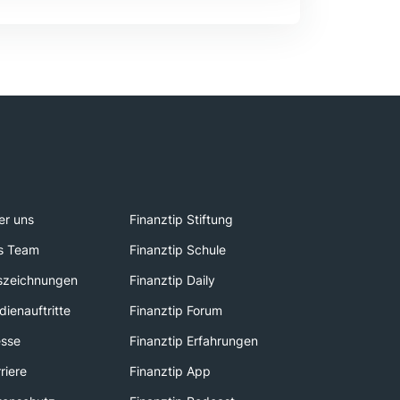
er uns
Finanztip Stiftung
s Team
Finanztip Schule
szeichnungen
Finanztip Daily
ienauftritte
Finanztip Forum
esse
Finanztip Erfahrungen
riere
Finanztip App