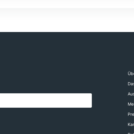
Üb
Da
Au
Med
Pr
Kar