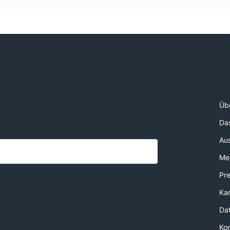
Üb
Da
Au
Med
Pr
Kar
Da
Ko