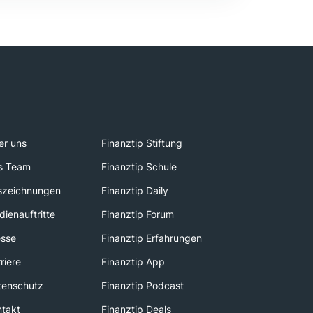
er uns
Finanztip Stiftung
s Team
Finanztip Schule
szeichnungen
Finanztip Daily
ienauftritte
Finanztip Forum
esse
Finanztip Erfahrungen
riere
Finanztip App
tenschutz
Finanztip Podcast
ntakt
Finanztip Deals