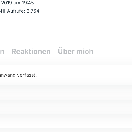
r 2019 um 19:45
fil-Aufrufe
3.764
en
Reaktionen
Über mich
nnwand verfasst.