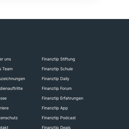
er uns
Finanztip Stiftung
s Team
Finanztip Schule
szeichnungen
Finanztip Daily
ienauftritte
Finanztip Forum
esse
Finanztip Erfahrungen
riere
Finanztip App
tenschutz
Finanztip Podcast
ntakt
Finanztip Deals