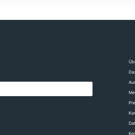
Üb
Da
Au
Med
Pr
Kar
Da
Ko