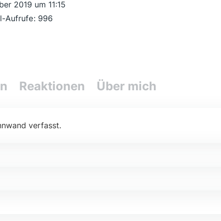
ber 2019 um 11:15
il-Aufrufe
996
en
Reaktionen
Über mich
nnwand verfasst.