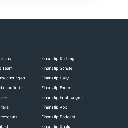
er uns
Finanztip Stiftung
s Team
Finanztip Schule
szeichnungen
Finanztip Daily
ienauftritte
Finanztip Forum
esse
Finanztip Erfahrungen
riere
Finanztip App
tenschutz
Finanztip Podcast
ntakt
Finanztip Deals