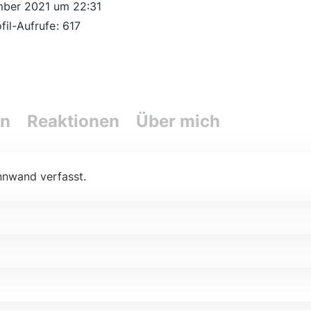
mber 2021 um 22:31
fil-Aufrufe
617
en
Reaktionen
Über mich
nnwand verfasst.