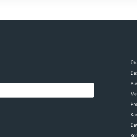
Üb
Da
Au
Med
Pr
Kar
Da
Ko