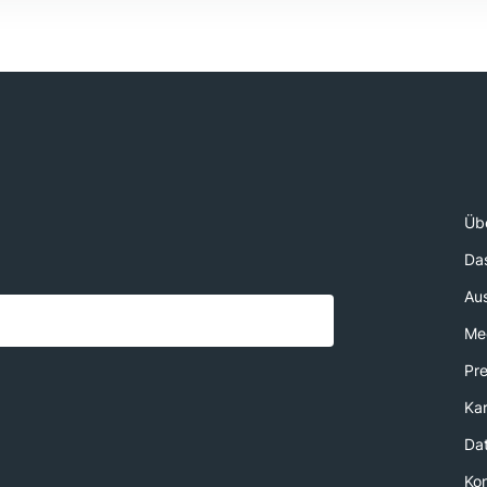
Üb
Da
Au
Med
Pr
Kar
Da
Ko