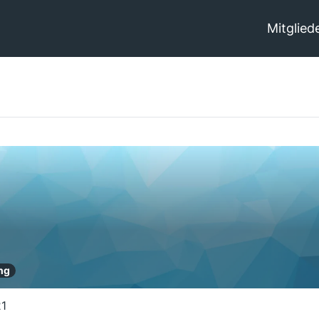
Mitglied
ng
21