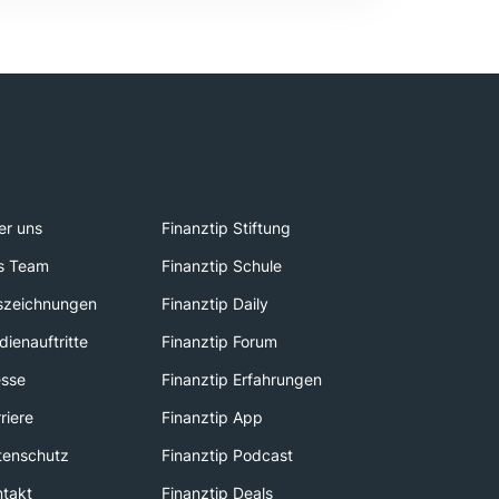
er uns
Finanztip Stiftung
s Team
Finanztip Schule
szeichnungen
Finanztip Daily
ienauftritte
Finanztip Forum
esse
Finanztip Erfahrungen
riere
Finanztip App
tenschutz
Finanztip Podcast
ntakt
Finanztip Deals