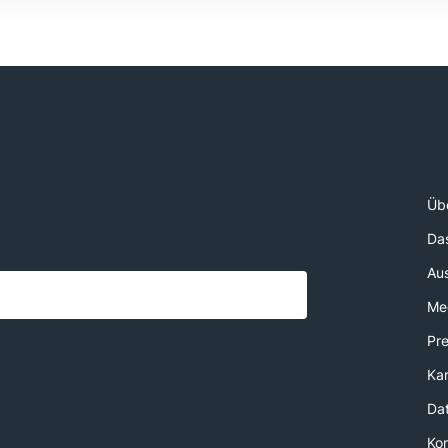
Üb
Da
Au
Med
Pr
Kar
Da
Ko