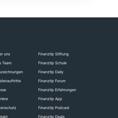
er uns
Finanztip Stiftung
s Team
Finanztip Schule
szeichnungen
Finanztip Daily
ienauftritte
Finanztip Forum
esse
Finanztip Erfahrungen
riere
Finanztip App
tenschutz
Finanztip Podcast
ntakt
Finanztip Deals