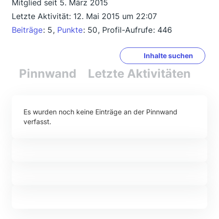
Mitglied seit 5. März 2015
Letzte Aktivität:
12. Mai 2015 um 22:07
Beiträge
5
Punkte
50
Profil-Aufrufe
446
Inhalte suchen
Pinnwand
Letzte Aktivitäten
Re
Es wurden noch keine Einträge an der Pinnwand
verfasst.