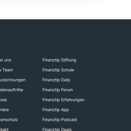
er uns
Finanztip Stiftung
s Team
Finanztip Schule
szeichnungen
Finanztip Daily
ienauftritte
Finanztip Forum
esse
Finanztip Erfahrungen
riere
Finanztip App
tenschutz
Finanztip Podcast
ntakt
Finanztip Deals