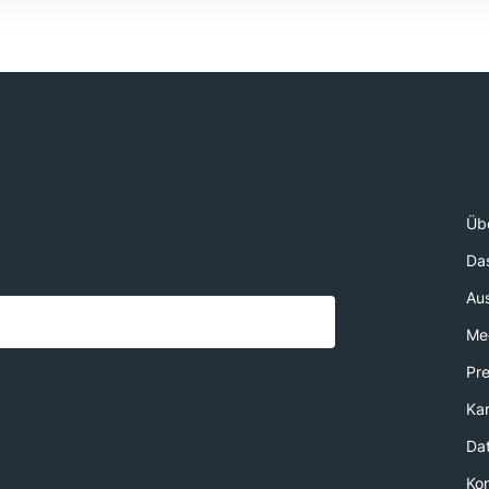
Üb
Da
Au
Med
Pr
Kar
Da
Ko