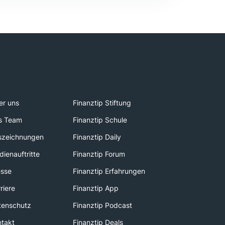
er uns
Finanztip Stiftung
s Team
Finanztip Schule
szeichnungen
Finanztip Daily
ienauftritte
Finanztip Forum
esse
Finanztip Erfahrungen
riere
Finanztip App
tenschutz
Finanztip Podcast
ntakt
Finanztip Deals