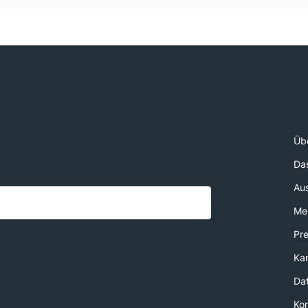
Üb
Da
Au
Med
Pr
Kar
Da
Ko