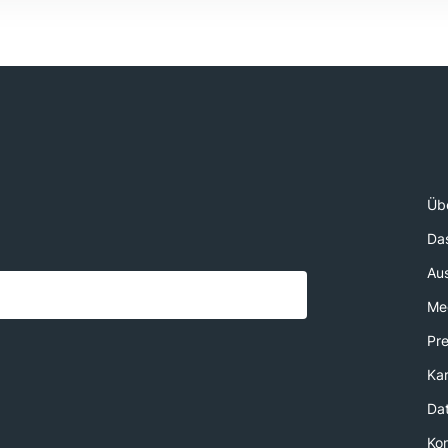
Üb
Da
Au
Med
Pr
Kar
Da
Ko