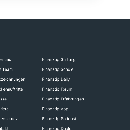
er uns
Finanztip Stiftung
s Team
Finanztip Schule
szeichnungen
Finanztip Daily
ienauftritte
Finanztip Forum
esse
Finanztip Erfahrungen
riere
Finanztip App
tenschutz
Finanztip Podcast
ntakt
Finanztip Deals