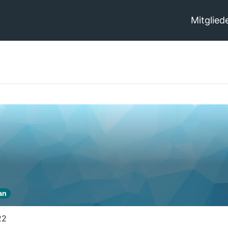
Mitglied
an
22