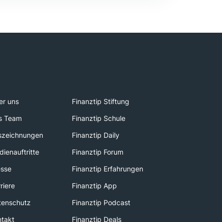
er uns
Finanztip Stiftung
s Team
Finanztip Schule
szeichnungen
Finanztip Daily
ienauftritte
Finanztip Forum
esse
Finanztip Erfahrungen
riere
Finanztip App
tenschutz
Finanztip Podcast
ntakt
Finanztip Deals