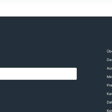
Üb
Da
Au
Med
Pr
Kar
Da
Ko