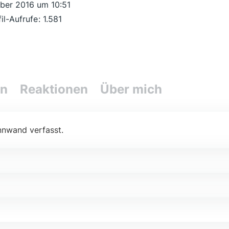
ber 2016 um 10:51
fil-Aufrufe
1.581
en
Reaktionen
Über mich
nnwand verfasst.