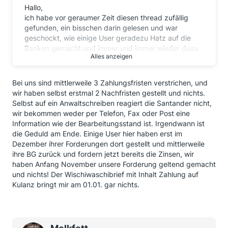
Hallo,
ich habe vor geraumer Zeit diesen thread zufällig
gefunden, ein bisschen darin gelesen und war
geschockt, wie einige User geradezu Hatz auf die
Banken gemacht und immer und immer wieder dazu
Alles anzeigen
aufgerufen haben, sofort Klage einzureichen,
zumindest aber einen Mahnbescheid zu beantragen.
Das fand ich schon krass. Nachdem ich jetzt aus dem
Bei uns sind mittlerweile 3 Zahlungsfristen verstrichen, und
Urlaub zurück bin und wieder ein paar Seiten gelesen
wir haben selbst erstmal 2 Nachfristen gestellt und nichts.
habe, finde ich, dass hier Ruhe eingekehrt und diese
Selbst auf ein Anwaltschreiben reagiert die Santander nicht,
Hetze nicht mehr so betrieben wird (daran hast Du
wir bekommen weder per Telefon, Fax oder Post eine
"kastanienblatt" mit Deiner sehr sympathischen Art
Information wie der Bearbeitungsstand ist. Irgendwann ist
zu schreiben maßgeblich beitgetragen - chapeau!)
die Geduld am Ende. Einige User hier haben erst im
Dezember ihrer Forderungen dort gestellt und mittlerweile
Ich kann durchaus verstehen, dass jeder (obwohl die
ihre BG zurück und fordern jetzt bereits die Zinsen, wir
meisten gar nicht wussten, dass ihnen Geld zusteht)
haben Anfang November unsere Forderung geltend gemacht
die Zahlung erwartet und das "pronto". Aber
und nichts! Der Wischiwaschibrief mit Inhalt Zahlung auf
gemessen an Hunderttausende von Einschreiben
Kulanz bringt mir am 01.01. gar nichts.
wundert es nicht, wenn die Banken mit Zahlungen
oder Beantwortungen nicht nachkommen.
Nun frage ich mich, wie viele von denen, die sich
haben aufhetzen lassen und einen Anwalt beauftragt,