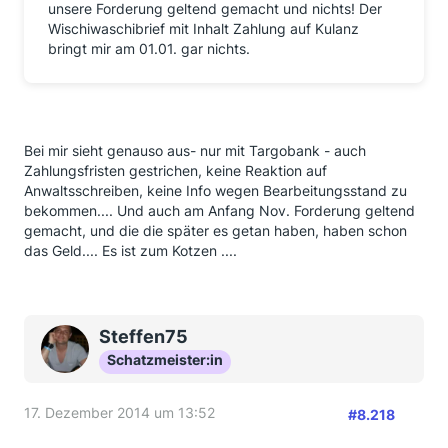
unsere Forderung geltend gemacht und nichts! Der
gerichtlich auf die Spur gemacht haben, drücke ich
Wischiwaschibrief mit Inhalt Zahlung auf Kulanz
die Daumen, dass sie nicht auf den Kosten sitzen und
bringt mir am 01.01. gar nichts.
ihnen langwierige Prozesse erspart bleiben.
LG Lisabella
Bei mir sieht genauso aus- nur mit Targobank - auch
Zahlungsfristen gestrichen, keine Reaktion auf
Anwaltsschreiben, keine Info wegen Bearbeitungsstand zu
bekommen.... Und auch am Anfang Nov. Forderung geltend
gemacht, und die die später es getan haben, haben schon
das Geld.... Es ist zum Kotzen ....
Steffen75
Schatzmeister:in
17. Dezember 2014 um 13:52
#8.218