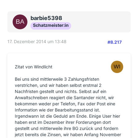
Nach meinem Forderungsschreiben habe ich weder
erneut geschrieben, noch telefoniert oder gemailt,
obwohl die Frist überschritten war. Ich warte nun
barbie5398
noch bis zum 20.12. zu und sollte dann die noch
Schatzmeister:in
ausstehende BG + Zinsen aus der bereits
überwiesenen nicht eingetroffen sein, werde ich das
17. Dezember 2014 um 13:48
Ombudsmannverfahren einleiten. Ich bin aber sehr
#8.217
sicher, dass das Geld eingeht und wenn nicht, dann
reicht das O-Verfahren m.E. völlig aus, um
berechtigte Zahlungen einzufordern.
Zitat von Windlicht
Das hätte es - wie ich finde - in allen anderen Fällen
der User ebenfalls und ich verstehe nicht, dass
Bei uns sind mittlerweile 3 Zahlungsfristen
manche, teils sogar, weil man den Banken noch mehr
verstrichen, und wir haben selbst erstmal 2
Kosten aufdrücken wollte, gleich den Klageweg
Nachfristen gestellt und nichts. Selbst auf ein
eingegangen sind.
Anwaltschreiben reagiert die Santander nicht, wir
bekommen weder per Telefon, Fax oder Post eine
Dennoch wünsche ich allen, dass die berechtigten
Information wie der Bearbeitungsstand ist.
Forderungen noch vor Weihnachten auf den Konten
Irgendwann ist die Geduld am Ende. Einige User hier
eingehen und sie sich darüber freuen können.
haben erst im Dezember ihrer Forderungen dort
Immerhin ist es bei einigen ein Geldsegen, von dem
gestellt und mittlerweile ihre BG zurück und fordern
sie bis vor Kurzem noch nicht wussten, dass er ins
jetzt bereits die Zinsen, wir haben Anfang November
Haus steht. Und denen, die sich anwaltlich oder