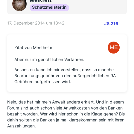
Melkfett
Klage oder einen Mahnbescheid eingereicht haben,
Schatzmeister:in
auf den Kosten sitzen bleiben? Insbesondere bei
denen, die bei einer Bank mehrere BG's eingefordert,
davon einige zurückbekommen und für die noch
17. Dezember 2014 um 13:42
#8.216
ausstehenden diesen Weg gewählt haben. Denn mit
Zahlung auch nur einer BG erkennen die Banken die
Forderungen ja an.
Zitat von Menthelor
Ich habe am Tag der BGH-Entscheidung erstmals von
der Möglichkeit gehört, BG's zurückzufordern. Am
Aber nur im gerichtlichen Verfahren.
Tag danach habe ich für einen Autokredit mit
Anschlussfinanzierung, den ich aufgenommen und
Ansonsten kann ich mir vorstellen, dass so manche
zwischenzeitlich bezahlt habe, die 2 BG's + 5 %
Bearbeitungsgebühr von den außergerichtlichen RA
Zinsen, und für meinen Mann, der ebenfalls einen
Gebühren aufgefressen wird.
Autokredit dort noch zahlt, die BG + Zinsen schriftlich
(Einschreiben gegen Rückschein) bei der Santander
eingefordert. Wenige Tage später bekamen wir den
Nein, das hat mir mein Anwalt anders erklärt. Und in diesem
Standardbrief. Wiederum einige Tage später hatte ich
Forum sind auch schon viele Anwaltkosten von den Banken
eine von den beiden BG's (die größere) und mein
bezahlt worden. Wer wird hier schon in die Klage gehen? Bis
Mann seine BG (ohne Zinsen) auf dem Konto.
dahin sollten die Banken ja mal klargekommen sein mit ihren
Vorgestern hatte ich Zinsen für die kleinere BG auf
Auszahlungen.
dem Konto und mein Mann Zinsen für seine BG.