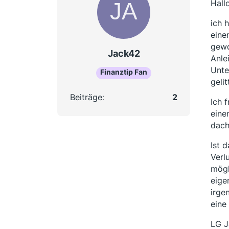
Hall
ich 
eine
gewo
Jack42
Anle
Unte
Finanztip Fan
geli
Beiträge
2
Ich 
eine
dach
Ist 
Verl
mögl
eige
irge
eine
LG J