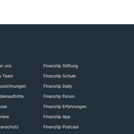
er uns
Finanztip Stiftung
s Team
Finanztip Schule
szeichnungen
Finanztip Daily
ienauftritte
Finanztip Forum
esse
Finanztip Erfahrungen
riere
Finanztip App
tenschutz
Finanztip Podcast