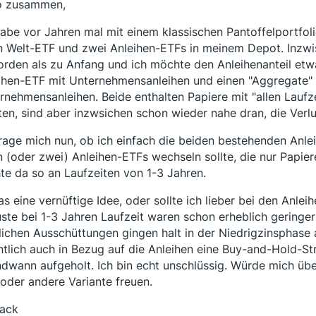
o zusammen,
habe vor Jahren mal mit einem klassischen Pantoffelportfo
n Welt-ETF und zwei Anleihen-ETFs in meinem Depot. Inzwisc
rden als zu Anfang und ich möchte den Anleihenanteil etwa
ihen-ETF mit Unternehmensanleihen und einen "Aggregate" 
rnehmensanleihen. Beide enthalten Papiere mit "allen Lauf
tten, sind aber inzwsichen schon wieder nahe dran, die Verl
frage mich nun, ob ich einfach die beiden bestehenden Anlei
n (oder zwei) Anleihen-ETFs wechseln sollte, die nur Papier
te da so an Laufzeiten von 1-3 Jahren.
das eine vernüftige Idee, oder sollte ich lieber bei den Anlei
uste bei 1-3 Jahren Laufzeit waren schon erheblich geringer 
ichen Ausschüttungen gingen halt in der Niedrigzinsphase a
ntlich auch in Bezug auf die Anleihen eine Buy-and-Hold-Str
ndwann aufgeholt. Ich bin echt unschlüssig. Würde mich üb
 oder andere Variante freuen.
ack