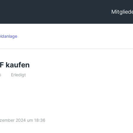
Mitglied
ldanlage
F kaufen
Erledigt
6
ezember 2024 um 18:36