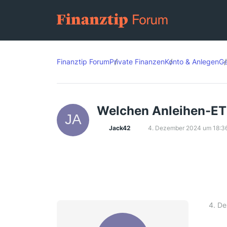
Finanztip Forum
Private Finanzen
Konto & Anlegen
Ge
Welchen Anleihen-ET
Jack42
4. Dezember 2024 um 18:3
4. D