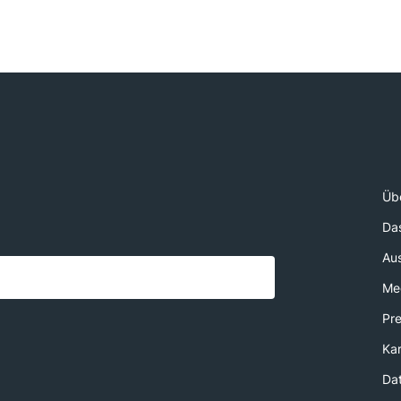
Üb
Da
Au
Med
Pr
Kar
Da