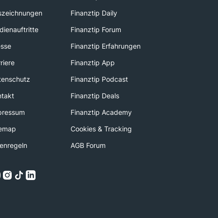
szeichnungen
Finanztip Daily
ienauftritte
Finanztip Forum
esse
Finanztip Erfahrungen
riere
Finanztip App
tenschutz
Finanztip Podcast
ntakt
Finanztip Deals
pressum
Finanztip Academy
temap
Cookies & Tracking
enregeln
AGB Forum