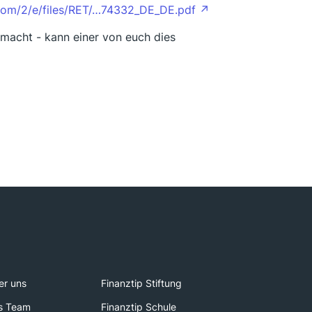
com/2/e/files/RET/…74332_DE_DE.pdf
tmacht - kann einer von euch dies
er uns
Finanztip Stiftung
s Team
Finanztip Schule