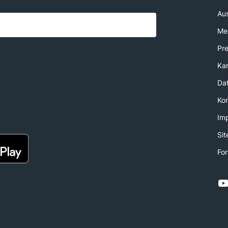
Au
Med
Pr
Kar
Da
Ko
Im
Si
For