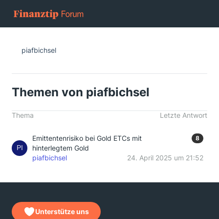
piafbichsel
Themen von piafbichsel
Thema
Letzte Antwort
Emittentenrisiko bei Gold ETCs mit
8
hinterlegtem Gold
piafbichsel
24. April 2025 um 21:52
Unterstütze uns