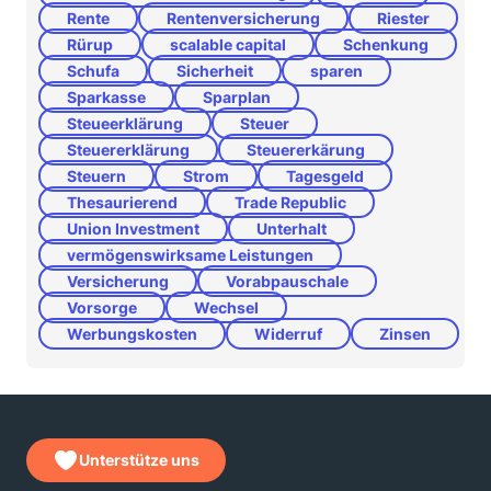
Rente
Rentenversicherung
Riester
Rürup
scalable capital
Schenkung
Schufa
Sicherheit
sparen
Sparkasse
Sparplan
Steueerklärung
Steuer
Steuererklärung
Steuererkärung
Steuern
Strom
Tagesgeld
Thesaurierend
Trade Republic
Union Investment
Unterhalt
vermögenswirksame Leistungen
Versicherung
Vorabpauschale
Vorsorge
Wechsel
Werbungskosten
Widerruf
Zinsen
Unterstütze uns