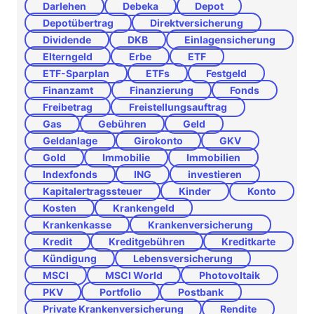
Darlehen
Debeka
Depot
Depotübertrag
Direktversicherung
Dividende
DKB
Einlagensicherung
Elterngeld
Erbe
ETF
ETF-Sparplan
ETFs
Festgeld
Finanzamt
Finanzierung
Fonds
Freibetrag
Freistellungsauftrag
Gas
Gebühren
Geld
Geldanlage
Girokonto
GKV
Gold
Immobilie
Immobilien
Indexfonds
ING
investieren
Kapitalertragssteuer
Kinder
Konto
Kosten
Krankengeld
Krankenkasse
Krankenversicherung
Kredit
Kreditgebühren
Kreditkarte
Kündigung
Lebensversicherung
MSCI
MSCI World
Photovoltaik
PKV
Portfolio
Postbank
Private Krankenversicherung
Rendite