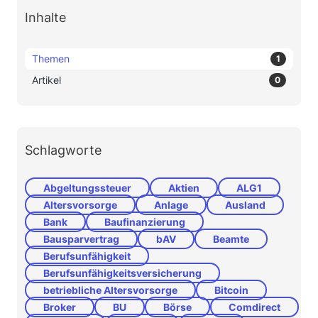
Inhalte
Themen
1
Artikel
0
Schlagworte
Abgeltungssteuer
Aktien
ALG1
Altersvorsorge
Anlage
Ausland
Bank
Baufinanzierung
Bausparvertrag
bAV
Beamte
Berufsunfähigkeit
Berufsunfähigkeitsversicherung
betriebliche Altersvorsorge
Bitcoin
Broker
BU
Börse
Comdirect