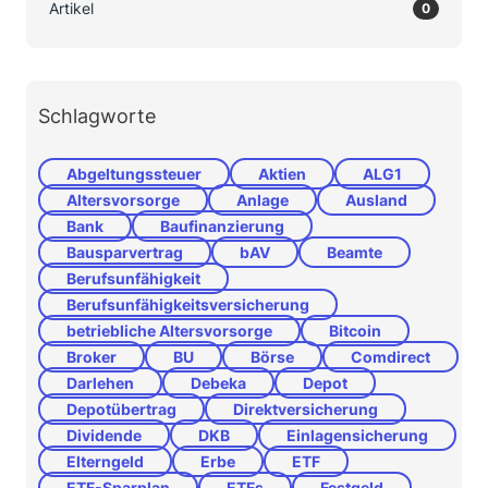
Artikel
0
Schlagworte
Abgeltungssteuer
Aktien
ALG1
Altersvorsorge
Anlage
Ausland
Bank
Baufinanzierung
Bausparvertrag
bAV
Beamte
Berufsunfähigkeit
Berufsunfähigkeitsversicherung
betriebliche Altersvorsorge
Bitcoin
Broker
BU
Börse
Comdirect
Darlehen
Debeka
Depot
Depotübertrag
Direktversicherung
Dividende
DKB
Einlagensicherung
Elterngeld
Erbe
ETF
ETF-Sparplan
ETFs
Festgeld