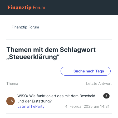
Finanztip Forum
Themen mit dem Schlagwort
„Steueerklärung“
Suche nach Tags
Thema
Letzte Antwort
WISO: Wie funktioniert das mit dem Bescheid
5
und der Erstattung?
LateToTheParty
4. Februar 2025 um 14:31