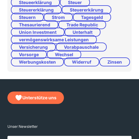
Steueerklärung
Steuer
Steuererklärung
Steuererkärung
Steuern
Strom
Tagesgeld
Thesaurierend
Trade Republic
Union Investment
Unterhalt
vermögenswirksame Leistungen
Versicherung
Vorabpauschale
Vorsorge
Wechsel
Werbungskosten
Widerruf
Zinsen
Unterstütze uns