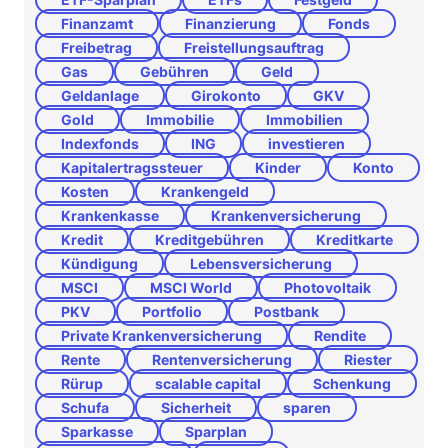
Finanzamt
Finanzierung
Fonds
Freibetrag
Freistellungsauftrag
Gas
Gebühren
Geld
Geldanlage
Girokonto
GKV
Gold
Immobilie
Immobilien
Indexfonds
ING
investieren
Kapitalertragssteuer
Kinder
Konto
Kosten
Krankengeld
Krankenkasse
Krankenversicherung
Kredit
Kreditgebühren
Kreditkarte
Kündigung
Lebensversicherung
MSCI
MSCI World
Photovoltaik
PKV
Portfolio
Postbank
Private Krankenversicherung
Rendite
Rente
Rentenversicherung
Riester
Rürup
scalable capital
Schenkung
Schufa
Sicherheit
sparen
Sparkasse
Sparplan