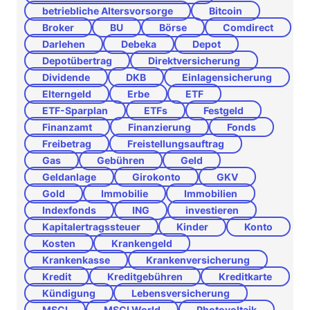
betriebliche Altersvorsorge
Bitcoin
Broker
BU
Börse
Comdirect
Darlehen
Debeka
Depot
Depotübertrag
Direktversicherung
Dividende
DKB
Einlagensicherung
Elterngeld
Erbe
ETF
ETF-Sparplan
ETFs
Festgeld
Finanzamt
Finanzierung
Fonds
Freibetrag
Freistellungsauftrag
Gas
Gebühren
Geld
Geldanlage
Girokonto
GKV
Gold
Immobilie
Immobilien
Indexfonds
ING
investieren
Kapitalertragssteuer
Kinder
Konto
Kosten
Krankengeld
Krankenkasse
Krankenversicherung
Kredit
Kreditgebühren
Kreditkarte
Kündigung
Lebensversicherung
MSCI
MSCI World
Photovoltaik