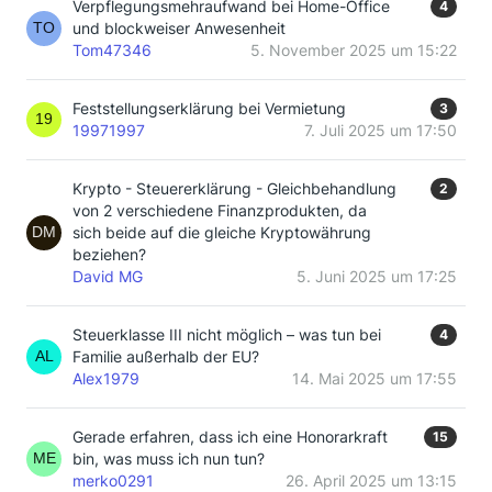
Verpflegungsmehraufwand bei Home-Office
4
und blockweiser Anwesenheit
Tom47346
5. November 2025 um 15:22
Feststellungserklärung bei Vermietung
3
19971997
7. Juli 2025 um 17:50
Krypto - Steuererklärung - Gleichbehandlung
2
von 2 verschiedene Finanzprodukten, da
sich beide auf die gleiche Kryptowährung
beziehen?
David MG
5. Juni 2025 um 17:25
Steuerklasse III nicht möglich – was tun bei
4
Familie außerhalb der EU?
Alex1979
14. Mai 2025 um 17:55
Gerade erfahren, dass ich eine Honorarkraft
15
bin, was muss ich nun tun?
merko0291
26. April 2025 um 13:15