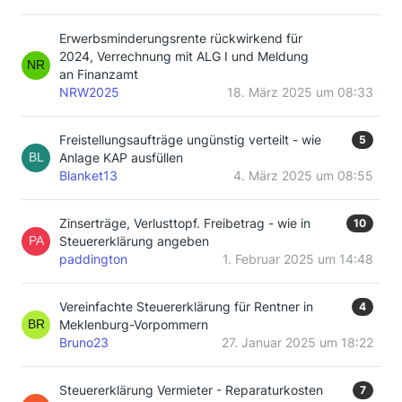
Erwerbsminderungsrente rückwirkend für
2024, Verrechnung mit ALG I und Meldung
an Finanzamt
NRW2025
18. März 2025 um 08:33
Freistellungsaufträge ungünstig verteilt - wie
5
Anlage KAP ausfüllen
Blanket13
4. März 2025 um 08:55
Zinserträge, Verlusttopf. Freibetrag - wie in
10
Steuererklärung angeben
paddington
1. Februar 2025 um 14:48
Vereinfachte Steuererklärung für Rentner in
4
Meklenburg-Vorpommern
Bruno23
27. Januar 2025 um 18:22
Steuererklärung Vermieter - Reparaturkosten
7