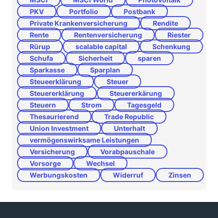
PKV
Portfolio
Postbank
Private Krankenversicherung
Rendite
Rente
Rentenversicherung
Riester
Rürup
scalable capital
Schenkung
Schufa
Sicherheit
sparen
Sparkasse
Sparplan
Steueerklärung
Steuer
Steuererklärung
Steuererkärung
Steuern
Strom
Tagesgeld
Thesaurierend
Trade Republic
Union Investment
Unterhalt
vermögenswirksame Leistungen
Versicherung
Vorabpauschale
Vorsorge
Wechsel
Werbungskosten
Widerruf
Zinsen