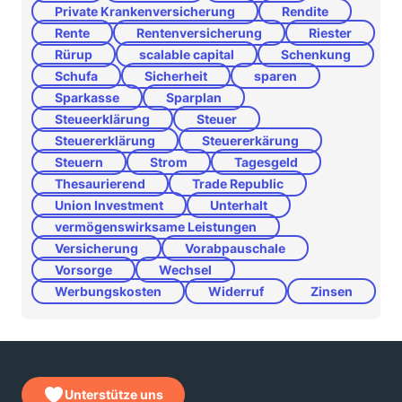
Private Krankenversicherung
Rendite
Rente
Rentenversicherung
Riester
Rürup
scalable capital
Schenkung
Schufa
Sicherheit
sparen
Sparkasse
Sparplan
Steueerklärung
Steuer
Steuererklärung
Steuererkärung
Steuern
Strom
Tagesgeld
Thesaurierend
Trade Republic
Union Investment
Unterhalt
vermögenswirksame Leistungen
Versicherung
Vorabpauschale
Vorsorge
Wechsel
Werbungskosten
Widerruf
Zinsen
Unterstütze uns