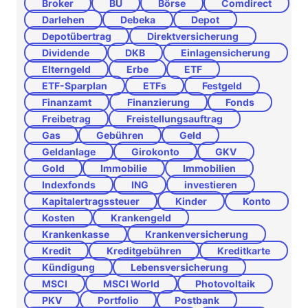
Broker
BU
Börse
Comdirect
Darlehen
Debeka
Depot
Depotübertrag
Direktversicherung
Dividende
DKB
Einlagensicherung
Elterngeld
Erbe
ETF
ETF-Sparplan
ETFs
Festgeld
Finanzamt
Finanzierung
Fonds
Freibetrag
Freistellungsauftrag
Gas
Gebühren
Geld
Geldanlage
Girokonto
GKV
Gold
Immobilie
Immobilien
Indexfonds
ING
investieren
Kapitalertragssteuer
Kinder
Konto
Kosten
Krankengeld
Krankenkasse
Krankenversicherung
Kredit
Kreditgebühren
Kreditkarte
Kündigung
Lebensversicherung
MSCI
MSCI World
Photovoltaik
PKV
Portfolio
Postbank