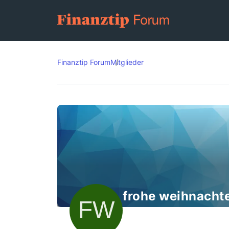
Finanztip Forum
Mitglieder
frohe weihnacht