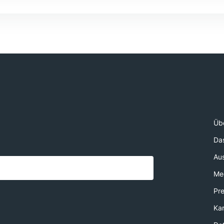
Üb
Da
Au
Med
Pr
Kar