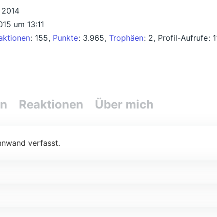
 2014
015 um 13:11
aktionen
155
Punkte
3.965
Trophäen
2
Profil-Aufrufe
1
en
Reaktionen
Über mich
nnwand verfasst.