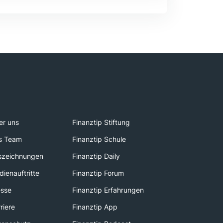
er uns
Finanztip Stiftung
s Team
Finanztip Schule
szeichnungen
Finanztip Daily
ienauftritte
Finanztip Forum
esse
Finanztip Erfahrungen
riere
Finanztip App