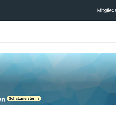
Mitglied
en
Schatzmeister:in