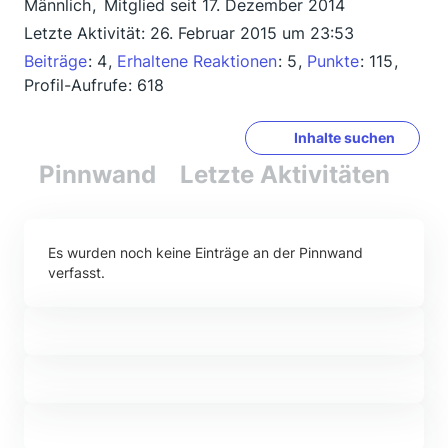
Männlich
Mitglied seit 17. Dezember 2014
Letzte Aktivität:
26. Februar 2015 um 23:53
Beiträge
4
Erhaltene Reaktionen
5
Punkte
115
Profil-Aufrufe
618
Inhalte suchen
Pinnwand
Letzte Aktivitäten
Re
Es wurden noch keine Einträge an der Pinnwand
verfasst.