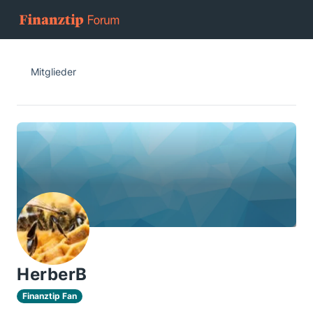
Mitglieder
HerberB
Finanztip Fan