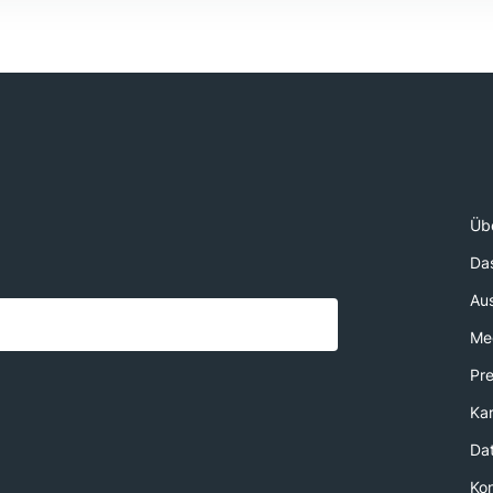
Üb
Da
Au
Med
Pr
Kar
Da
Ko