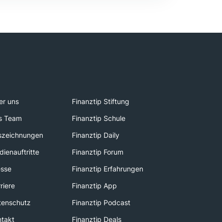
er uns
Finanztip Stiftung
s Team
Finanztip Schule
szeichnungen
Finanztip Daily
ienauftritte
Finanztip Forum
esse
Finanztip Erfahrungen
riere
Finanztip App
tenschutz
Finanztip Podcast
ntakt
Finanztip Deals