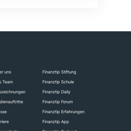
er uns
Finanztip Stiftung
s Team
Finanztip Schule
szeichnungen
Finanztip Daily
ienauftritte
Finanztip Forum
esse
Finanztip Erfahrungen
riere
Finanztip App