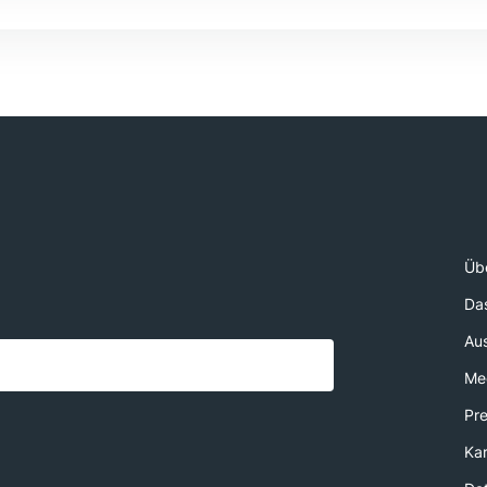
Üb
Da
Au
Med
Pr
Kar