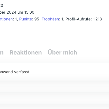
20
ber 2024 um 15:00
ktionen
1
Punkte
95
Trophäen
1
Profil-Aufrufe
1.218
en
Reaktionen
Über mich
nnwand verfasst.