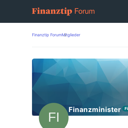
Finanztip Forum
Mitglieder
Finanzminister
F