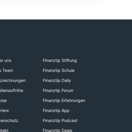
er uns
Finanztip Stiftung
s Team
Finanztip Schule
szeichnungen
Finanztip Daily
ienauftritte
Finanztip Forum
esse
Finanztip Erfahrungen
riere
Finanztip App
tenschutz
Finanztip Podcast
ntakt
Finanztip Deals