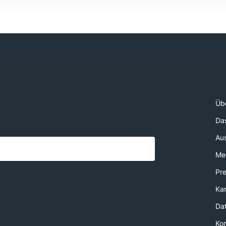
Üb
Da
Au
Med
Pr
Kar
Da
Ko