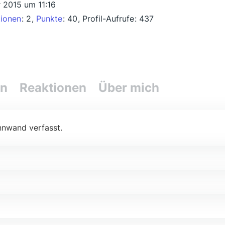
r 2015 um 11:16
tionen
2
Punkte
40
Profil-Aufrufe
437
en
Reaktionen
Über mich
nnwand verfasst.