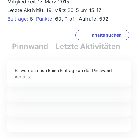
Mitglied seit 17. März 2015
Letzte Aktivität:
19. März 2015 um 15:47
Beiträge
6
Punkte
60
Profil-Aufrufe
592
Inhalte suchen
Pinnwand
Letzte Aktivitäten
Re
Es wurden noch keine Einträge an der Pinnwand
verfasst.