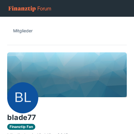
Mitglieder
blade77
Finanztip Fan