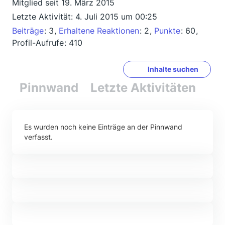
Mitglied seit 19. März 2015
Letzte Aktivität:
4. Juli 2015 um 00:25
Beiträge
3
Erhaltene Reaktionen
2
Punkte
60
Profil-Aufrufe
410
Inhalte suchen
Pinnwand
Letzte Aktivitäten
Re
Es wurden noch keine Einträge an der Pinnwand
verfasst.