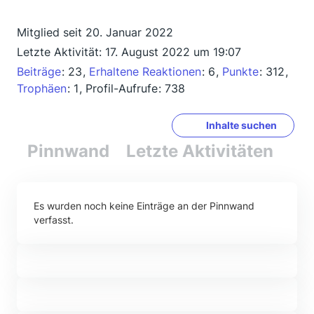
Mitglied seit 20. Januar 2022
Letzte Aktivität:
17. August 2022 um 19:07
Beiträge
23
Erhaltene Reaktionen
6
Punkte
312
Trophäen
1
Profil-Aufrufe
738
Inhalte suchen
Pinnwand
Letzte Aktivitäten
Re
Es wurden noch keine Einträge an der Pinnwand
verfasst.