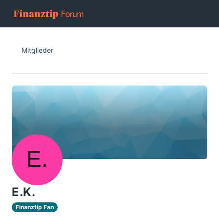
Mitglieder
E.K.
Finanztip Fan