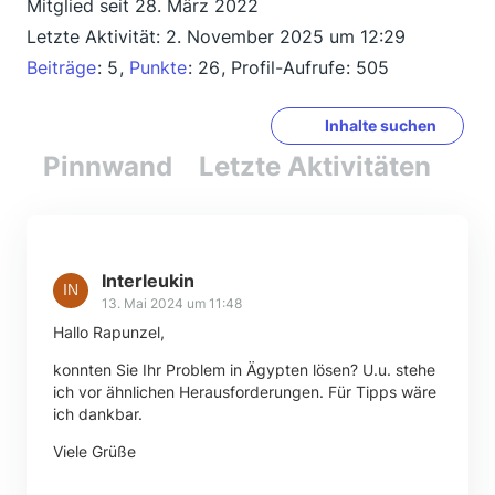
Mitglied seit 28. März 2022
Letzte Aktivität:
2. November 2025 um 12:29
Beiträge
5
Punkte
26
Profil-Aufrufe
505
Inhalte suchen
Pinnwand
Letzte Aktivitäten
Re
Interleukin
13. Mai 2024 um 11:48
Hallo Rapunzel,
konnten Sie Ihr Problem in Ägypten lösen? U.u. stehe
ich vor ähnlichen Herausforderungen. Für Tipps wäre
ich dankbar.
Viele Grüße